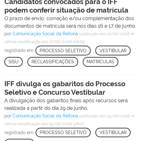
Candidatos convocados para o IFF
podem conferir situação de matrícula
O prazo de envio, correção e/ou complementação dos
documentos de matrícula será nos dias 16 e 17 de junho.
por
Comunicação Social da Reitoria
—
publicado
em 17/06/2026
última modificação
em 17/06/2026 10h29
registrado em:
PROCESSO SELETIVO
,
VESTIBULAR
,
SISU
,
RECLASSIFICAÇÕES
,
MATRÍCULAS
IFF divulga os gabaritos do Processo
Seletivo e Concurso Vestibular
A divulgação dos gabaritos finais após recursos será
realizada a partir do dia 29 de junho.
por
Comunicação Social da Reitoria
—
publicado
em 15/06/2026
última modificação
em 15/06/2026 17h07
registrado em:
PROCESSO SELETIVO
,
VESTIBULAR
,