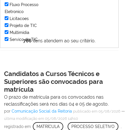
Fluxo Processo
Eletronico
Licitacoes
Projeto de TIC
Multimídia
Servico de TIC
766
itens atendem ao seu critério.
Candidatos a Cursos Técnicos e
Superiores são convocados para
matrícula
O prazo de matrícula para os convocados nas
reclassificações será nos dias 04 e 05 de agosto.
por
Comunicação Social da Reitoria
—
publicado
em 05/08/2026
última modificação
em 05/08/2026 14h10
registrado em:
MATRÍCULA
,
PROCESSO SELETIVO
,