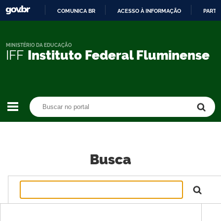
COMUNICA BR
ACESSO À INFORMAÇÃO
PARTI
IR
PARA
O
MINISTÉRIO DA EDUCAÇÃO
IFF
Instituto Federal Fluminense
CONTEÚDO
Buscar no portal
Buscar no portal
Busca