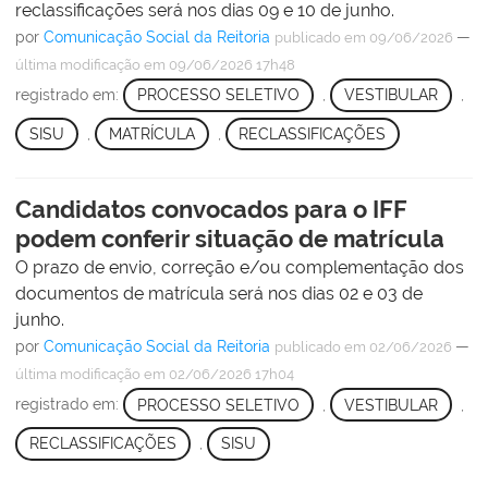
reclassificações será nos dias 09 e 10 de junho.
por
Comunicação Social da Reitoria
—
publicado
em 09/06/2026
última modificação
em 09/06/2026 17h48
registrado em:
PROCESSO SELETIVO
,
VESTIBULAR
,
SISU
,
MATRÍCULA
,
RECLASSIFICAÇÕES
Candidatos convocados para o IFF
podem conferir situação de matrícula
O prazo de envio, correção e/ou complementação dos
documentos de matrícula será nos dias 02 e 03 de
junho.
por
Comunicação Social da Reitoria
—
publicado
em 02/06/2026
última modificação
em 02/06/2026 17h04
registrado em:
PROCESSO SELETIVO
,
VESTIBULAR
,
RECLASSIFICAÇÕES
,
SISU