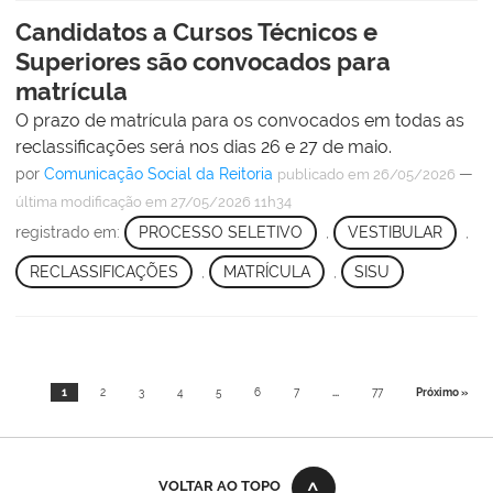
Candidatos a Cursos Técnicos e
Superiores são convocados para
matrícula
O prazo de matrícula para os convocados em todas as
reclassificações será nos dias 26 e 27 de maio.
por
Comunicação Social da Reitoria
—
publicado
em 26/05/2026
última modificação
em 27/05/2026 11h34
registrado em:
PROCESSO SELETIVO
,
VESTIBULAR
,
RECLASSIFICAÇÕES
,
MATRÍCULA
,
SISU
1
2
3
4
5
6
7
...
77
Próximo »
VOLTAR AO TOPO