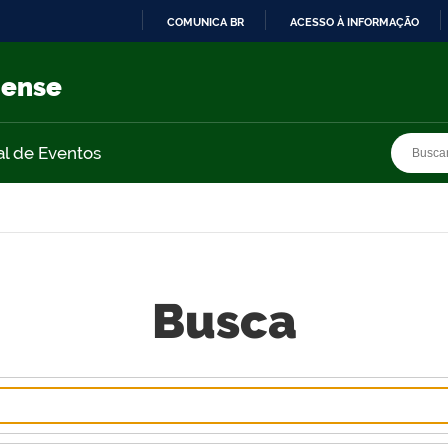
COMUNICA BR
ACESSO À INFORMAÇÃO
IR
PARA
nense
O
CONTEÚDO
Busca
Busca
al de Eventos
Busca