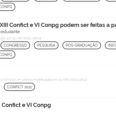
CONPG
I Confict e VI Conpg podem ser feitas a par
 estudante
ação
em 31/08/2023 13h02
,
CONGRESSO
,
PESQUISA
,
PÓS-GRADUAÇÃO
,
INIC
CONPG
—
1/07/2021
última modificação
em 31/08/2023 13h22
,
CONFICT 2021
I Confict e VI Conpg