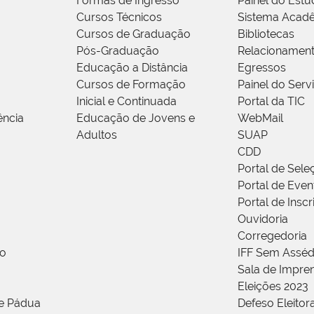
Formas de Ingresso
Painel do Estu
Cursos Técnicos
Sistema Acad
Cursos de Graduação
Bibliotecas
Pós-Graduação
Relacionamen
Educação a Distância
Egressos
Cursos de Formação
Painel do Serv
Inicial e Continuada
Portal da TIC
ência
Educação de Jovens e
WebMail
Adultos
SUAP
CDD
Portal de Sele
Portal de Even
Portal de Insc
Ouvidoria
Corregedoria
ão
IFF Sem Asséd
Sala de Impren
Eleições 2023
de Pádua
Defeso Eleitor