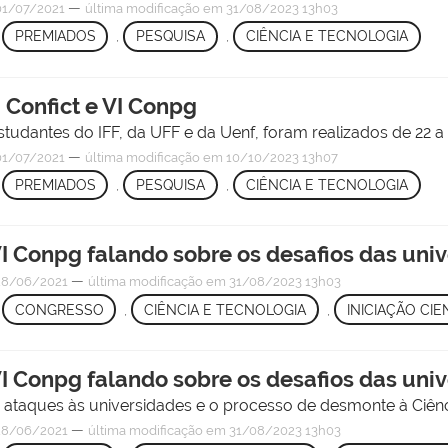
—
1/07/2021
última modificação
em 31/08/2023 13h03
,
PREMIADOS
,
PESQUISA
,
CIÊNCIA E TECNOLOGIA
I Confict e VI Conpg
dantes do IFF, da UFF e da Uenf, foram realizados de 22 a 
—
1/07/2021
última modificação
em 10/10/2023 13h07
,
PREMIADOS
,
PESQUISA
,
CIÊNCIA E TECNOLOGIA
e VI Conpg falando sobre os desafios das u
—
8/06/2021
última modificação
em 31/08/2023 13h03
,
CONGRESSO
,
CIÊNCIA E TECNOLOGIA
,
INICIAÇÃO CI
e VI Conpg falando sobre os desafios das u
ataques às universidades e o processo de desmonte à Ciênc
—
8/06/2021
última modificação
em 31/08/2023 13h03