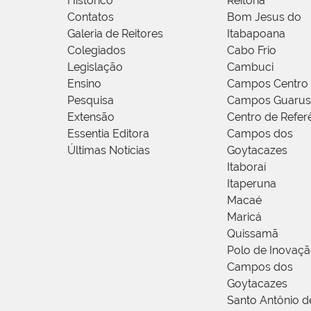
Histórico
Reitoria
Contatos
Bom Jesus do
Galeria de Reitores
Itabapoana
Colegiados
Cabo Frio
Legislação
Cambuci
Ensino
Campos Centro
Pesquisa
Campos Guarus
Extensão
Centro de Refer
Essentia Editora
Campos dos
Últimas Notícias
Goytacazes
Itaboraí
Itaperuna
Macaé
Maricá
Quissamã
Polo de Inovaç
Campos dos
Goytacazes
Santo Antônio 