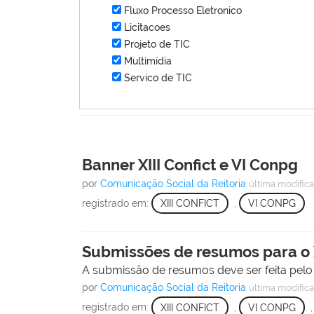
Fluxo Processo Eletronico
Licitacoes
Projeto de TIC
Multimídia
Servico de TIC
Banner XIII Confict e VI Conpg
por
Comunicação Social da Reitoria
última modific
registrado em:
XIII CONFICT
,
VI CONPG
Submissões de resumos para o XII
A submissão de resumos deve ser feita pelo
por
Comunicação Social da Reitoria
última modific
registrado em:
XIII CONFICT
,
VI CONPG