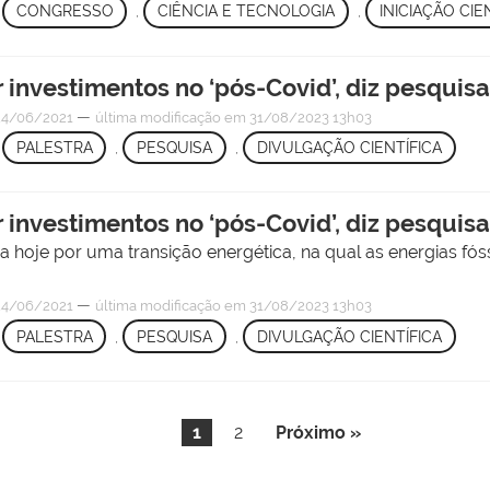
,
CONGRESSO
,
CIÊNCIA E TECNOLOGIA
,
INICIAÇÃO CI
 investimentos no ‘pós-Covid’, diz pesquis
—
4/06/2021
última modificação
em 31/08/2023 13h03
,
PALESTRA
,
PESQUISA
,
DIVULGAÇÃO CIENTÍFICA
 investimentos no ‘pós-Covid’, diz pesquis
hoje por uma transição energética, na qual as energias fós
—
4/06/2021
última modificação
em 31/08/2023 13h03
,
PALESTRA
,
PESQUISA
,
DIVULGAÇÃO CIENTÍFICA
1
2
Próximo »