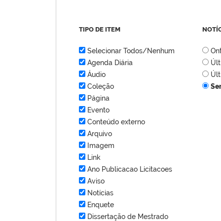
TIPO DE ITEM
NOTÍ
Selecionar Todos/Nenhum
On
Agenda Diária
Úl
Áudio
Úl
Coleção
Se
Página
Evento
Conteúdo externo
Arquivo
Imagem
Link
Ano Publicacao Licitacoes
Aviso
Notícias
Enquete
Dissertação de Mestrado