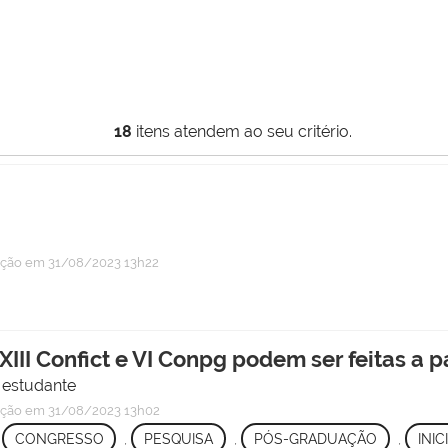
18
itens atendem ao seu critério.
ação
em 31/08/2023 13h22
I Confict e VI Conpg podem ser feitas a par
 estudante
ação
em 31/08/2023 13h02
,
CONGRESSO
,
PESQUISA
,
PÓS-GRADUAÇÃO
,
INIC