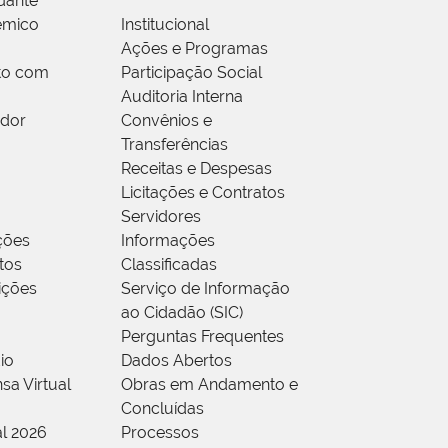
dante
êmico
Institucional
Ações e Programas
to com
Participação Social
Auditoria Interna
idor
Convênios e
Transferências
Receitas e Despesas
Licitações e Contratos
Servidores
ções
Informações
tos
Classificadas
rições
Serviço de Informação
ao Cidadão (SIC)
Perguntas Frequentes
io
Dados Abertos
sa Virtual
Obras em Andamento e
Concluídas
al 2026
Processos