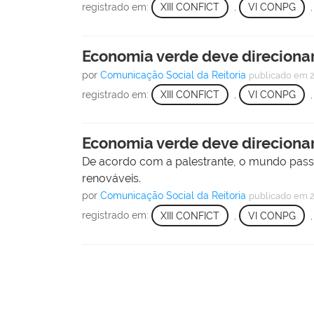
registrado em:
XIII CONFICT
,
VI CONPG
Economia verde deve direcionar
por
Comunicação Social da Reitoria
publicado
em 2
registrado em:
XIII CONFICT
,
VI CONPG
Economia verde deve direcionar
De acordo com a palestrante, o mundo passa 
renováveis.
por
Comunicação Social da Reitoria
publicado
em 2
registrado em:
XIII CONFICT
,
VI CONPG