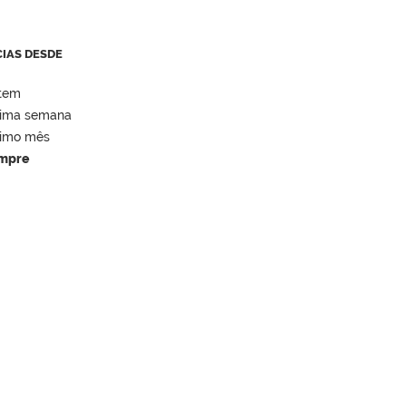
CIAS DESDE
tem
tima semana
timo mês
mpre