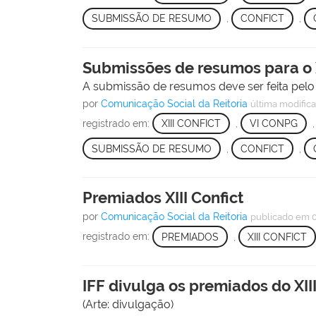
SUBMISSÃO DE RESUMO
,
CONFICT
,
Submissões de resumos para o XII
A submissão de resumos deve ser feita pelo
por
Comunicação Social da Reitoria
última modific
registrado em:
XIII CONFICT
,
VI CONPG
SUBMISSÃO DE RESUMO
,
CONFICT
,
Premiados XIII Confict
por
Comunicação Social da Reitoria
publicado
em 0
registrado em:
PREMIADOS
,
XIII CONFICT
IFF divulga os premiados do XII
(Arte: divulgação)