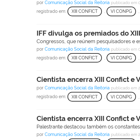
por
Comunicação Social da Reitoria
publicado
em 0
registrado em:
XIII CONFICT
,
VI CONPG
IFF divulga os premiados do XII
Congressos, que reúnem pesquisadores e estu
por
Comunicação Social da Reitoria
publicado
em 0
registrado em:
XIII CONFICT
,
VI CONPG
Cientista encerra XIII Confict 
por
Comunicação Social da Reitoria
publicado
em 2
registrado em:
XIII CONFICT
,
VI CONPG
Cientista encerra XIII Confict 
Palestrante destacou também os constantes 
por
Comunicação Social da Reitoria
publicado
em 2