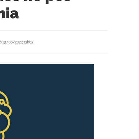
mia
ão
31/08/2023 13h03