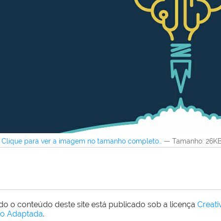
Clique para ver a imagem no tamanho completo…
—
Tamanho
: 26K
do o conteúdo deste site está publicado sob a licença
Creat
o Adaptada
.