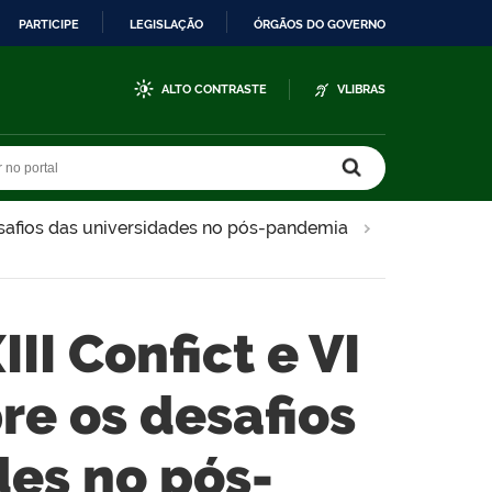
PARTICIPE
LEGISLAÇÃO
ÓRGÃOS DO GOVERNO
ALTO CONTRASTE
VLIBRAS
r no portal
r no portal
desafios das universidades no pós-pandemia
II Confict e VI
re os desafios
des no pós-