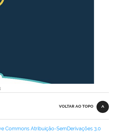
B
VOLTAR AO TOPO
ive Commons Atribuição-SemDerivações 3.0