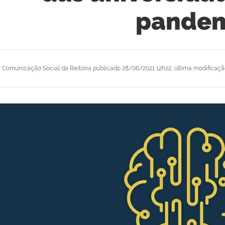
pande
r
Comunicação Social da Reitoria
publicado
28/06/2021 12h22,
última modificaç