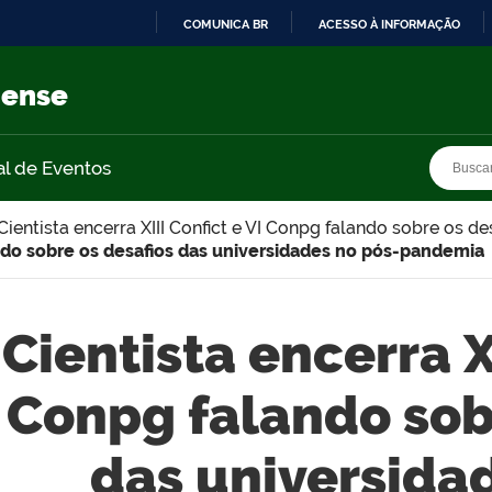
COMUNICA BR
ACESSO À INFORMAÇÃO
IR
PARA
nense
O
CONTEÚDO
Busca
Busca
al de Eventos
Cientista encerra XIII Confict e VI Conpg falando sobre os 
lando sobre os desafios das universidades no pós-pandemia
Cientista encerra XI
Conpg falando sob
das universida