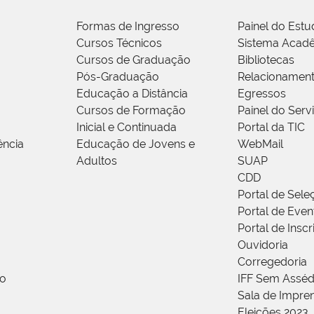
Formas de Ingresso
Painel do Estu
Cursos Técnicos
Sistema Acad
Cursos de Graduação
Bibliotecas
Pós-Graduação
Relacionamen
Educação a Distância
Egressos
Cursos de Formação
Painel do Serv
Inicial e Continuada
Portal da TIC
ência
Educação de Jovens e
WebMail
Adultos
SUAP
CDD
Portal de Sele
Portal de Even
Portal de Insc
Ouvidoria
Corregedoria
ão
IFF Sem Asséd
Sala de Impren
Eleições 2023