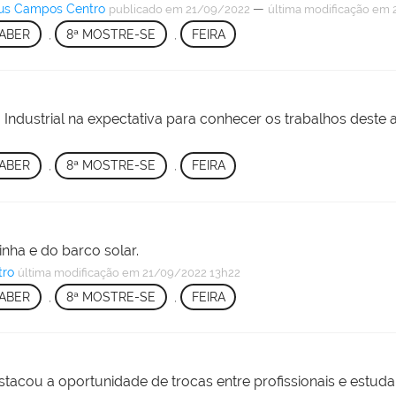
pus Campos Centro
—
publicado
em 21/09/2022
última modificação
em 2
SABER
,
8ª MOSTRE-SE
,
FEIRA
ndustrial na expectativa para conhecer os trabalhos deste 
SABER
,
8ª MOSTRE-SE
,
FEIRA
nha e do barco solar.
tro
última modificação
em 21/09/2022 13h22
SABER
,
8ª MOSTRE-SE
,
FEIRA
estacou a oportunidade de trocas entre profissionais e estu