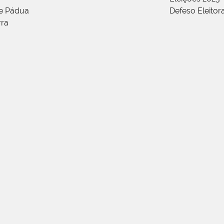
de Pádua
Defeso Eleitor
rra