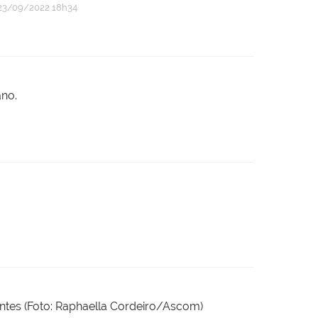
3/09/2022 18h34
ano.
dantes (Foto: Raphaella Cordeiro/Ascom)