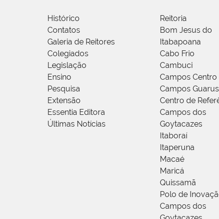
Histórico
Reitoria
Contatos
Bom Jesus do
Galeria de Reitores
Itabapoana
Colegiados
Cabo Frio
Legislação
Cambuci
Ensino
Campos Centro
Pesquisa
Campos Guarus
Extensão
Centro de Refer
Essentia Editora
Campos dos
Últimas Notícias
Goytacazes
Itaboraí
Itaperuna
Macaé
Maricá
Quissamã
Polo de Inovaç
Campos dos
Goytacazes