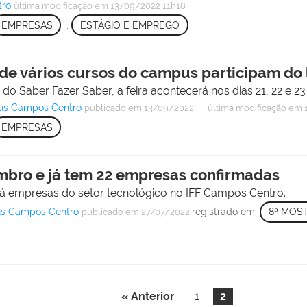
tro
última modificação
em 13/09/2022 11h18
EMPRESAS
,
ESTÁGIO E EMPREGO
de vários cursos do campus participam do
o Saber Fazer Saber, a feira acontecerá nos dias 21, 22 e 
pus Campos Centro
—
publicado
em 13/09/2022
última modificação
em 1
EMPRESAS
mbro e já tem 22 empresas confirmadas
nirá empresas do setor tecnológico no IFF Campos Centro.
pus Campos Centro
registrado em:
8ª MOS
publicado
em 27/07/2022
« Anterior
1
2