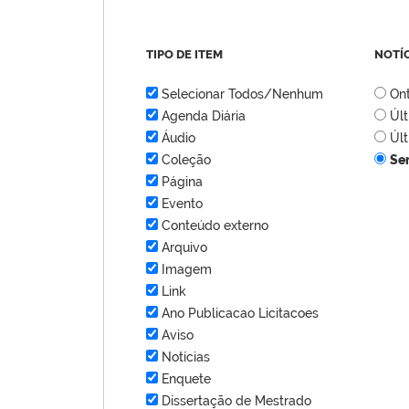
TIPO DE ITEM
NOTÍ
Selecionar Todos/Nenhum
On
Agenda Diária
Úl
Áudio
Úl
Coleção
Se
Página
Evento
Conteúdo externo
Arquivo
Imagem
Link
Ano Publicacao Licitacoes
Aviso
Notícias
Enquete
Dissertação de Mestrado