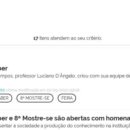
17
itens atendem ao seu critério.
ber
Campos, professor Luciano D`Ângelo, criou com sua equipe 
tro
última modificação
em 22/09/2022 15h28
ABER
,
8ª MOSTRE-SE
,
FEIRA
ber e 8ª Mostre-se são abertas com home
esentar à sociedade a produção do conhecimento na instituiç