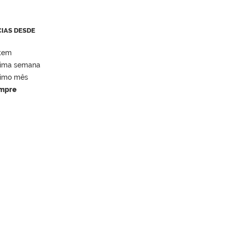
CIAS DESDE
tem
tima semana
timo mês
mpre