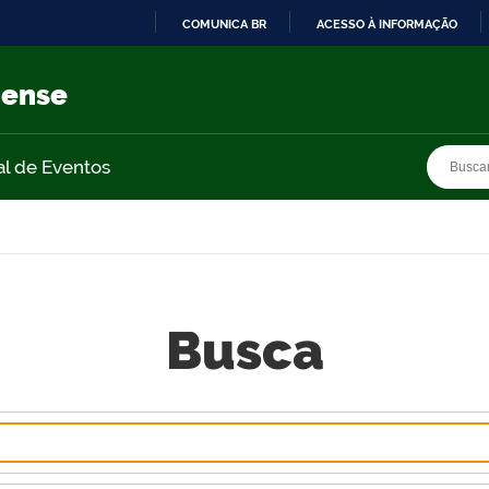
COMUNICA BR
ACESSO À INFORMAÇÃO
IR
PARA
nense
O
CONTEÚDO
Busca
Busca
al de Eventos
Busca