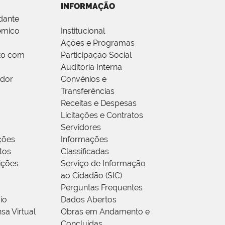
INFORMAÇÃO
dante
êmico
Institucional
Ações e Programas
to com
Participação Social
Auditoria Interna
idor
Convênios e
Transferências
Receitas e Despesas
Licitações e Contratos
Servidores
ções
Informações
tos
Classificadas
rições
Serviço de Informação
ao Cidadão (SIC)
Perguntas Frequentes
io
Dados Abertos
sa Virtual
Obras em Andamento e
Concluídas