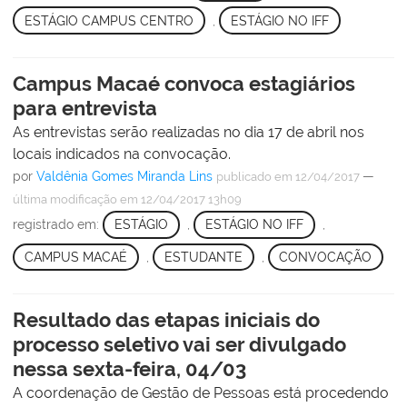
ESTÁGIO CAMPUS CENTRO
,
ESTÁGIO NO IFF
Campus Macaé convoca estagiários
para entrevista
As entrevistas serão realizadas no dia 17 de abril nos
locais indicados na convocação.
por
Valdênia Gomes Miranda Lins
—
publicado
em 12/04/2017
última modificação
em 12/04/2017 13h09
registrado em:
ESTÁGIO
,
ESTÁGIO NO IFF
,
CAMPUS MACAÉ
,
ESTUDANTE
,
CONVOCAÇÃO
Resultado das etapas iniciais do
processo seletivo vai ser divulgado
nessa sexta-feira, 04/03
A coordenação de Gestão de Pessoas está procedendo