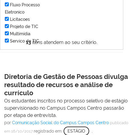
Fluxo Processo
Eletronico
Licitacoes
Projeto de TIC
Multimídia
Servico de TIC
13
itens atendem ao seu critério.
Diretoria de Gestão de Pessoas divulga
resultado de recursos e análise de
currículo
Os estudantes inscritos no processo seletivo de estágio
supervisionado no Campus Campos Centro passarão
por etapa de entrevista.
por
Comunicação Social do Campus Campos Centro
publicado
registrado em:
ESTÁGIO
,
em 16/10/2017