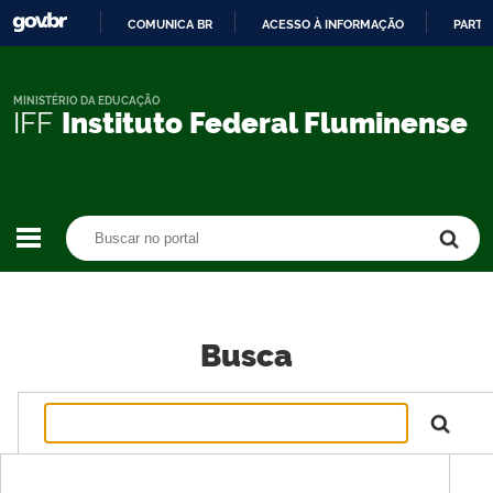
COMUNICA BR
ACESSO À INFORMAÇÃO
PARTI
IR
PARA
O
MINISTÉRIO DA EDUCAÇÃO
IFF
Instituto Federal Fluminense
CONTEÚDO
Buscar no portal
Buscar no portal
Busca