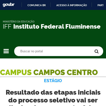
COMUNICA BR
ACESSO À INFORMAÇÃO
PARTI
IR
PARA
O
MINISTÉRIO DA EDUCAÇÃO
IFF
Instituto Federal Fluminense
CONTEÚDO
Buscar no portal
Buscar no portal
CAMPUS
CAMPOS CENTRO
ESTÁGIO
Resultado das etapas iniciais
do processo seletivo vai ser