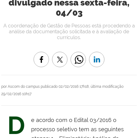
divulgado nessa sexta-feira,
04/03
A coordenação de Gestão de Pessoas está procedendo a
análise da documentação solicitada e à avaliação de
currículos.
por
Ascom do campus
publicado
02/02/2016 17h18,
última modificação
29/02/2016 10h17
D
e acordo com o Edital 03/2016
o
processo seletivo tem as seguintes