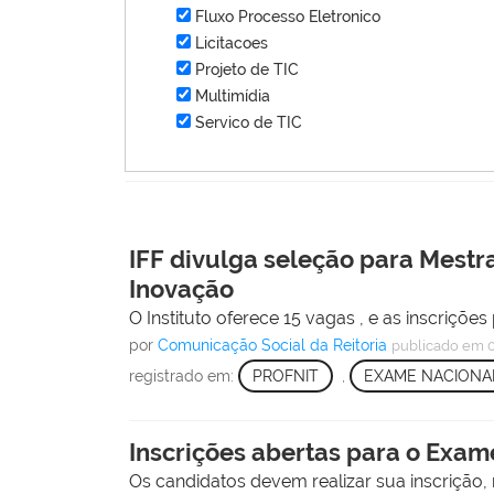
Fluxo Processo Eletronico
Licitacoes
Projeto de TIC
Multimídia
Servico de TIC
IFF divulga seleção para Mestr
Inovação
O Instituto oferece 15 vagas , e as inscriçõ
por
Comunicação Social da Reitoria
publicado
em 0
registrado em:
PROFNIT
,
EXAME NACIONA
Inscrições abertas para o Exam
Os candidatos devem realizar sua inscrição,