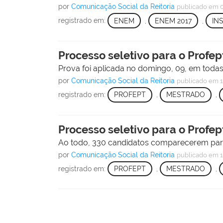
por
Comunicação Social da Reitoria
publicado
em 0
registrado em:
ENEM
,
ENEM 2017
,
IN
Processo seletivo para o Profep
Prova foi aplicada no domingo, 09, em todas 
por
Comunicação Social da Reitoria
publicado
em 1
registrado em:
PROFEPT
,
MESTRADO
,
Processo seletivo para o Profep
Ao todo, 330 candidatos comparecerem para
por
Comunicação Social da Reitoria
publicado
em 1
registrado em:
PROFEPT
,
MESTRADO
,