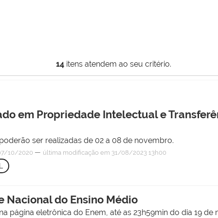
14
itens atendem ao seu critério.
ado em Propriedade Intelectual e Transferê
es poderão ser realizadas de 02 a 08 de novembro.
—
7/10/2020
última modificação
em 31/08/2023 13h00
L
e Nacional do Ensino Médio
 na página eletrônica do Enem, até as 23h59min do dia 19 de 