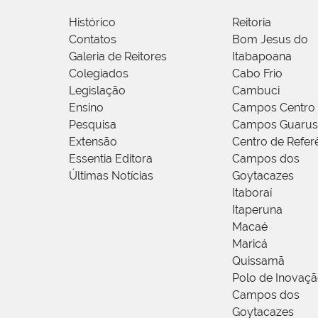
Histórico
Reitoria
Contatos
Bom Jesus do
Galeria de Reitores
Itabapoana
Colegiados
Cabo Frio
Legislação
Cambuci
Ensino
Campos Centro
Pesquisa
Campos Guarus
Extensão
Centro de Refer
Essentia Editora
Campos dos
Últimas Notícias
Goytacazes
Itaboraí
Itaperuna
Macaé
Maricá
Quissamã
Polo de Inovaç
Campos dos
Goytacazes