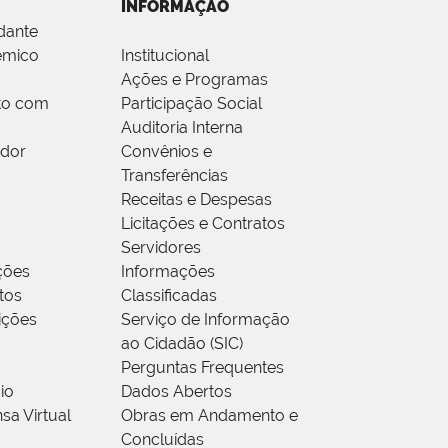
INFORMAÇÃO
dante
êmico
Institucional
Ações e Programas
to com
Participação Social
Auditoria Interna
idor
Convênios e
Transferências
Receitas e Despesas
Licitações e Contratos
Servidores
ções
Informações
tos
Classificadas
rições
Serviço de Informação
ao Cidadão (SIC)
Perguntas Frequentes
io
Dados Abertos
sa Virtual
Obras em Andamento e
Concluídas