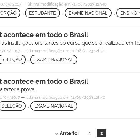
—
8/05/2017
última modificação
em 31/08/2023 12h40
SCRIÇÃO
,
ESTUDANTE
,
EXAME NACIONAL
,
ENSINO 
t acontece em todo o Brasil
as instituições ofertantes do curso que será realizado em Red
—
1/04/2017
última modificação
em 31/08/2023 12h40
SELEÇÃO
,
EXAME NACIONAL
t acontece em todo o Brasil
 fazer a prova.
—
1/04/2017
última modificação
em 31/08/2023 12h40
SELEÇÃO
,
EXAME NACIONAL
« Anterior
1
2