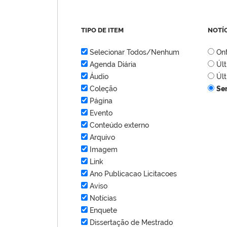
TIPO DE ITEM
NOTÍ
Selecionar Todos/Nenhum
On
Agenda Diária
Úl
Áudio
Úl
Coleção
Se
Página
Evento
Conteúdo externo
Arquivo
Imagem
Link
Ano Publicacao Licitacoes
Aviso
Notícias
Enquete
Dissertação de Mestrado