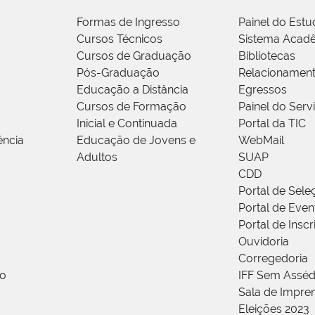
Formas de Ingresso
Painel do Estu
Cursos Técnicos
Sistema Acad
Cursos de Graduação
Bibliotecas
Pós-Graduação
Relacionamen
Educação a Distância
Egressos
Cursos de Formação
Painel do Serv
Inicial e Continuada
Portal da TIC
ência
Educação de Jovens e
WebMail
Adultos
SUAP
CDD
Portal de Sele
Portal de Even
Portal de Insc
Ouvidoria
Corregedoria
ão
IFF Sem Asséd
Sala de Impren
Eleições 2023