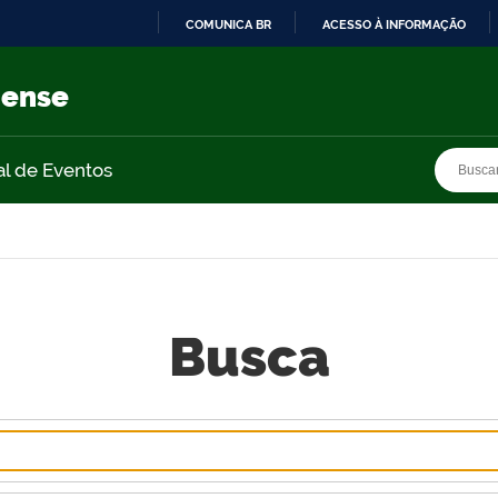
COMUNICA BR
ACESSO À INFORMAÇÃO
IR
PARA
nense
O
CONTEÚDO
Busca
Busca
al de Eventos
Busca