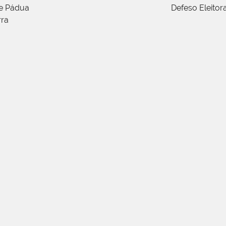
de Pádua
Defeso Eleitor
rra