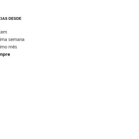
CIAS DESDE
tem
tima semana
timo mês
mpre