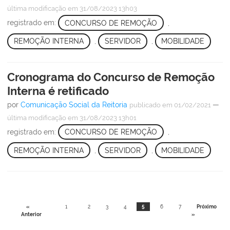
última modificação
em 31/08/2023 13h03
registrado em:
CONCURSO DE REMOÇÃO
,
REMOÇÃO INTERNA
,
SERVIDOR
,
MOBILIDADE
Cronograma do Concurso de Remoção
Interna é retificado
por
Comunicação Social da Reitoria
—
publicado
em 01/02/2021
última modificação
em 31/08/2023 13h01
registrado em:
CONCURSO DE REMOÇÃO
,
REMOÇÃO INTERNA
,
SERVIDOR
,
MOBILIDADE
«
1
2
3
4
5
6
7
Próximo
Anterior
»