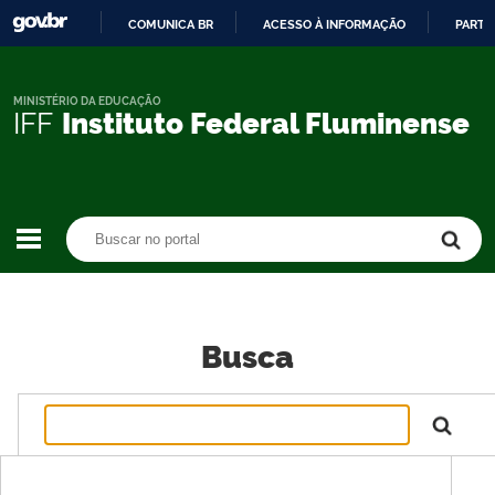
COMUNICA BR
ACESSO À INFORMAÇÃO
PARTI
IR
PARA
O
MINISTÉRIO DA EDUCAÇÃO
IFF
Instituto Federal Fluminense
CONTEÚDO
Buscar no portal
Buscar no portal
Busca