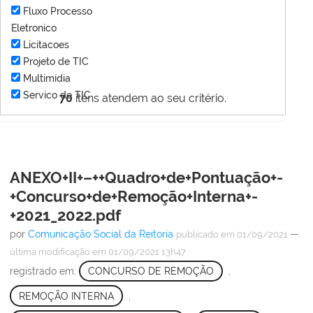
Fluxo Processo
Eletronico
Licitacoes
Projeto de TIC
Multimídia
Servico de TIC
70
itens atendem ao seu critério.
ANEXO+II+–++Quadro+de+Pontuação+-
+Concurso+de+Remoção+Interna+-
+2021_2022.pdf
por
Comunicação Social da Reitoria
—
publicado
em 01/09/2021
última modificação
em 01/09/2021 13h47
registrado em:
CONCURSO DE REMOÇÃO
,
REMOÇÃO INTERNA
,