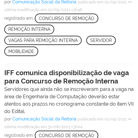
por
Comunicação Social da Reitoria
—
publicado
em 01/09/2021
última modificação
em 01/09/2021 13h46
registrado em:
CONCURSO DE REMOÇÃO
,
REMOÇÃO INTERNA
,
VAGAS PARA REMOÇÃO INTERNA
,
SERVIDOR
,
MOBILIDADE
IFF comunica disponibilização de vaga
para Concurso de Remoção Interna
Servidores que ainda não se inscreveram para a vaga na
área de Engenharia de Computação deverão estar
atentos aos prazos no cronograma constante do item VII
do Edital.
por
Comunicação Social da Reitoria
—
publicado
em 01/09/2021
última modificação
em 31/08/2023 13h04
registrado em:
CONCURSO DE REMOÇÃO
,