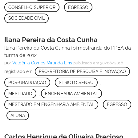
CONSELHO SUPERIOR
,
EGRESSO
,
SOCIEDADE CIVIL
Ilana Pereira da Costa Cunha
Ilana Pereira da Costa Cunha foi mestranda do PPEA da
turma de 2012.
por
Valdênia Gomes Miranda Lins
publicado
em 30/08/2018
registrado em:
PRÓ-REITORIA DE PESQUISA E INOVAÇÃO
,
PÓS-GRADUAÇÃO
,
STRICTO SENSU
,
MESTRADO
,
ENGENHARIA AMBIENTAL
,
MESTRADO EM ENGENHARIA AMBIENTAL
,
EGRESSO
,
ALUNA
Carlos Henrique de Oliveira Precioso