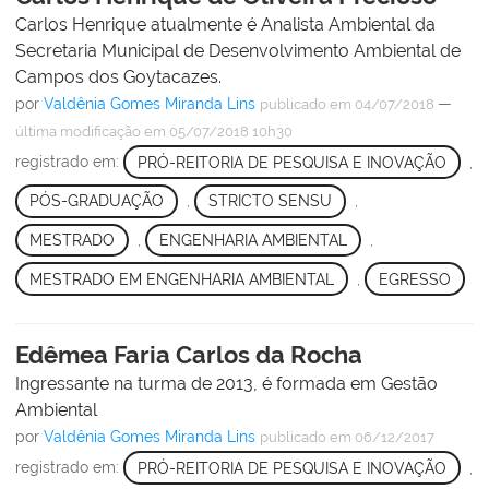
Carlos Henrique atualmente é Analista Ambiental da
Secretaria Municipal de Desenvolvimento Ambiental de
Campos dos Goytacazes.
por
Valdênia Gomes Miranda Lins
—
publicado
em 04/07/2018
última modificação
em 05/07/2018 10h30
registrado em:
PRÓ-REITORIA DE PESQUISA E INOVAÇÃO
,
PÓS-GRADUAÇÃO
,
STRICTO SENSU
,
MESTRADO
,
ENGENHARIA AMBIENTAL
,
MESTRADO EM ENGENHARIA AMBIENTAL
,
EGRESSO
Edêmea Faria Carlos da Rocha
Ingressante na turma de 2013, é formada em Gestão
Ambiental
por
Valdênia Gomes Miranda Lins
publicado
em 06/12/2017
registrado em:
PRÓ-REITORIA DE PESQUISA E INOVAÇÃO
,