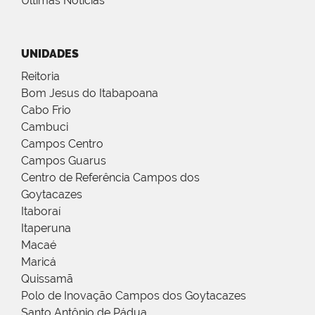
Últimas Notícias
UNIDADES
Reitoria
Bom Jesus do Itabapoana
Cabo Frio
Cambuci
Campos Centro
Campos Guarus
Centro de Referência Campos dos
Goytacazes
Itaboraí
Itaperuna
Macaé
Maricá
Quissamã
Polo de Inovação Campos dos Goytacazes
Santo Antônio de Pádua