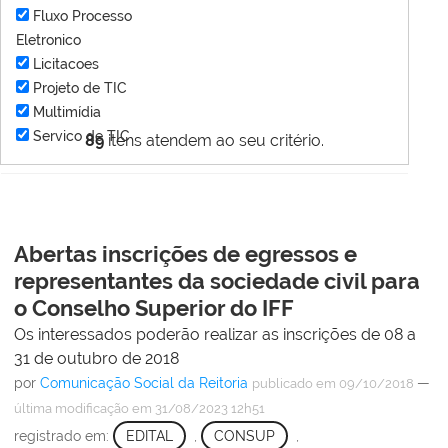
Fluxo Processo
Eletronico
Licitacoes
Projeto de TIC
Multimídia
Servico de TIC
89
itens atendem ao seu critério.
Abertas inscrições de egressos e
representantes da sociedade civil para
o Conselho Superior do IFF
Os interessados poderão realizar as inscrições de 08 a
31 de outubro de 2018
por
Comunicação Social da Reitoria
—
publicado
em 09/10/2018
última modificação
em 31/08/2023 12h51
registrado em:
EDITAL
,
CONSUP
,