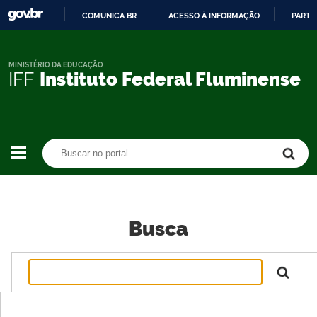
COMUNICA BR
ACESSO À INFORMAÇÃO
PARTI
IR
PARA
O
MINISTÉRIO DA EDUCAÇÃO
IFF
Instituto Federal Fluminense
CONTEÚDO
Buscar no portal
Buscar no portal
Busca