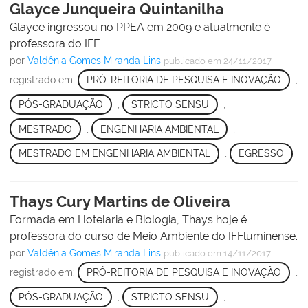
Glayce Junqueira Quintanilha
Glayce ingressou no PPEA em 2009 e atualmente é
professora do IFF.
por
Valdênia Gomes Miranda Lins
publicado
em 24/11/2017
registrado em:
PRÓ-REITORIA DE PESQUISA E INOVAÇÃO
,
PÓS-GRADUAÇÃO
,
STRICTO SENSU
,
MESTRADO
,
ENGENHARIA AMBIENTAL
,
MESTRADO EM ENGENHARIA AMBIENTAL
,
EGRESSO
Thays Cury Martins de Oliveira
Formada em Hotelaria e Biologia, Thays hoje é
professora do curso de Meio Ambiente do IFFluminense.
por
Valdênia Gomes Miranda Lins
publicado
em 14/11/2017
registrado em:
PRÓ-REITORIA DE PESQUISA E INOVAÇÃO
,
PÓS-GRADUAÇÃO
,
STRICTO SENSU
,