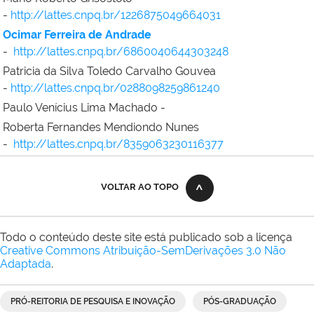
-
http://lattes.cnpq.br/1226875049664031
Ocimar Ferreira de Andrade
-
http://lattes.cnpq.br/6860040644303248
Patricia da Silva Toledo Carvalho Gouvea
-
http://lattes.cnpq.br/0288098259861240
Paulo Venícius Lima Machado -
Roberta Fernandes Mendiondo Nunes
-
http://lattes.cnpq.br/8359063230116377
VOLTAR AO TOPO
Todo o conteúdo deste site está publicado sob a licença
Creative Commons Atribuição-SemDerivações 3.0 Não
Adaptada
.
PRÓ-REITORIA DE PESQUISA E INOVAÇÃO
PÓS-GRADUAÇÃO