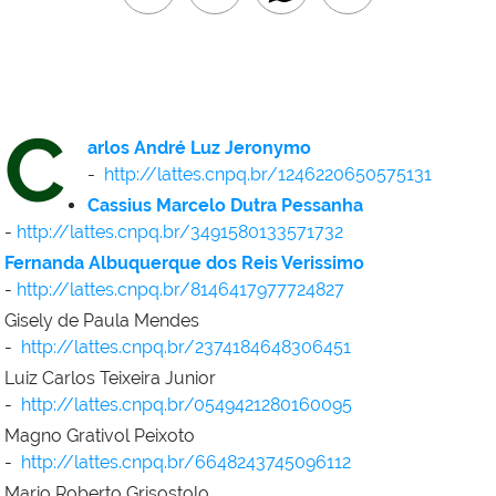
C
arlos André Luz Jeronymo
-
http://lattes.cnpq.br/1246220650575131
Cassius Marcelo Dutra Pessanha
-
http://lattes.cnpq.br/3491580133571732
Fernanda Albuquerque dos Reis Verissimo
-
http://lattes.cnpq.br/8146417977724827
Gisely de Paula Mendes
-
http://lattes.cnpq.br/2374184648306451
Luiz Carlos Teixeira Junior
-
http://lattes.cnpq.br/0549421280160095
Magno Grativol Peixoto
-
http://lattes.cnpq.br/6648243745096112
Mario Roberto Grisostolo