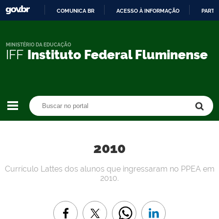
COMUNICA BR
ACESSO À INFORMAÇÃO
PARTI
IR
PARA
O
MINISTÉRIO DA EDUCAÇÃO
IFF
Instituto Federal Fluminense
CONTEÚDO
Buscar no portal
Buscar no portal
2010
Currículo Lattes dos alunos que ingressaram no PPEA em
2010.