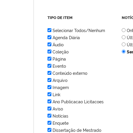
TIPO DE ITEM
NOTÍ
Selecionar Todos/Nenhum
On
Agenda Diária
Úl
Áudio
Úl
Coleção
Se
Página
Evento
Conteúdo externo
Arquivo
Imagem
Link
Ano Publicacao Licitacoes
Aviso
Notícias
Enquete
Dissertação de Mestrado