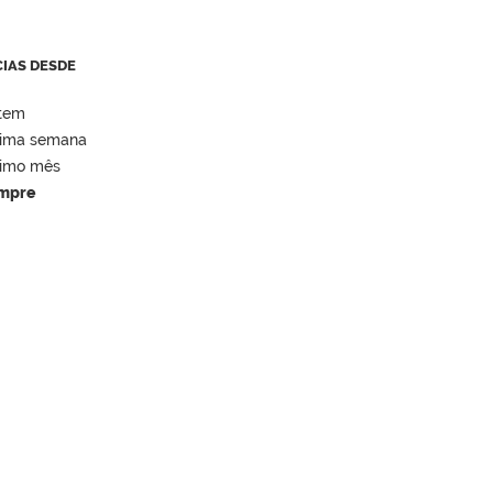
CIAS DESDE
tem
tima semana
timo mês
mpre