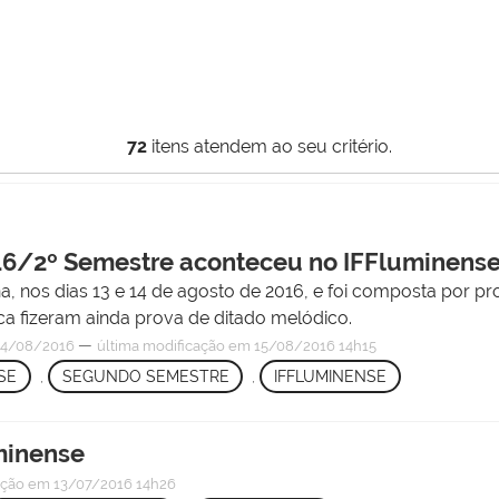
72
itens atendem ao seu critério.
16/2º Semestre aconteceu no IFFluminens
, nos dias 13 e 14 de agosto de 2016, e foi composta por p
ca fizeram ainda prova de ditado melódico.
—
4/08/2016
última modificação
em 15/08/2016 14h15
SE
,
SEGUNDO SEMESTRE
,
IFFLUMINENSE
minense
ação
em 13/07/2016 14h26