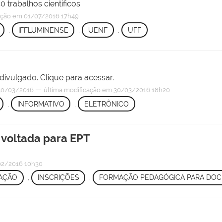
 trabalhos científicos
ação
em 01/07/2016 17h49
,
IFFLUMINENSE
,
UENF
,
UFF
 divulgado. Clique para acessar.
—
0/03/2016
última modificação
em 30/03/2016 18h20
,
INFORMATIVO
,
ELETRÔNICO
 voltada para EPT
2/2016 10h30
AÇÃO
,
INSCRIÇÕES
,
FORMAÇÃO PEDAGÓGICA PARA DOC