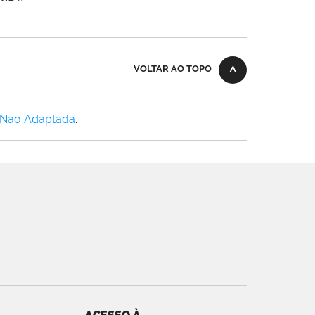
VOLTAR AO TOPO
 Não Adaptada
.