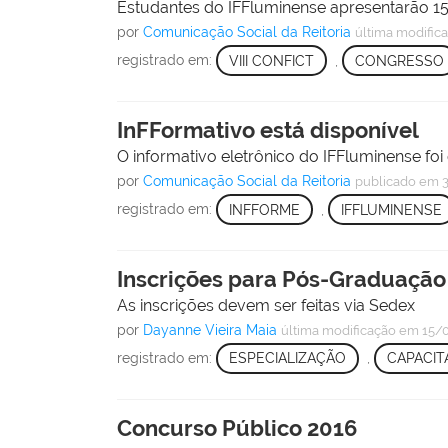
Estudantes do IFFluminense apresentarão 150
por
Comunicação Social da Reitoria
última modific
registrado em:
VIII CONFICT
,
CONGRESSO
InFFormativo está disponível
O informativo eletrônico do IFFluminense foi
por
Comunicação Social da Reitoria
publicado
em 3
registrado em:
INFFORME
,
IFFLUMINENSE
Inscrições para Pós-Graduação
As inscrições devem ser feitas via Sedex
por
Dayanne Vieira Maia
última modificação
em 15/0
registrado em:
ESPECIALIZAÇÃO
,
CAPACIT
Concurso Público 2016