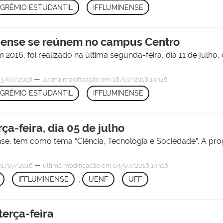
GRÊMIO ESTUDANTIL
,
IFFLUMINENSE
nense se reúnem no campus Centro
2016, foi realizado na última segunda-feira, dia 11 de julho
—
3/07/2016
última modificação
em 18/07/2016 14h28
GRÊMIO ESTUDANTIL
,
IFFLUMINENSE
rça-feira, dia 05 de julho
se, tem como tema “Ciência, Tecnologia e Sociedade”. A pr
—
1/07/2016
última modificação
em 04/07/2016 14h16
,
IFFLUMINENSE
,
UENF
,
UFF
terça-feira