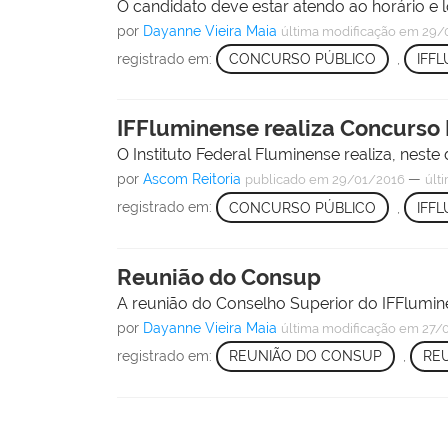
O candidato deve estar atendo ao horário e 
por
Dayanne Vieira Maia
última modificação
em 29/
registrado em:
CONCURSO PÚBLICO
,
IFF
IFFluminense realiza Concurso
O Instituto Federal Fluminense realiza, neste
por
Ascom Reitoria
—
publicado
em 29/01/2016
últ
registrado em:
CONCURSO PÚBLICO
,
IFF
Reunião do Consup
A reunião do Conselho Superior do IFFluminens
por
Dayanne Vieira Maia
última modificação
em 27/0
registrado em:
REUNIÃO DO CONSUP
,
RE