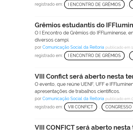
registrado em:
I ENCONTRO DE GRÊMIOS
,
Grêmios estudantis do IFFlumi
O I Encontro de Grêmios do IFFluminense, em 
diversos campi.
por
Comunicação Social da Reitoria
publicado
em 1
registrado em:
I ENCONTRO DE GRÊMIOS
,
VIII Confict será aberto nesta te
O evento, que reúne UENF, UFF e IFFluminen
apresentações de trabalhos científicos.
por
Comunicação Social da Reitoria
publicado
em 0
registrado em:
VIII CONFICT
,
CONGRESSO
VIII CONFICT será aberto nesta 