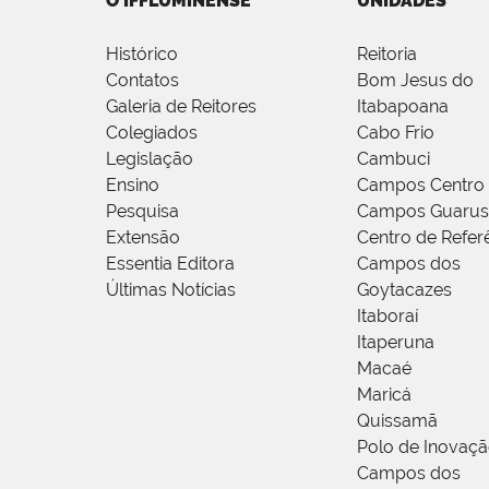
O IFFLUMINENSE
UNIDADES
Histórico
Reitoria
Contatos
Bom Jesus do
Galeria de Reitores
Itabapoana
Colegiados
Cabo Frio
Legislação
Cambuci
Ensino
Campos Centro
Pesquisa
Campos Guarus
Extensão
Centro de Refer
Essentia Editora
Campos dos
Últimas Notícias
Goytacazes
Itaboraí
Itaperuna
Macaé
Maricá
Quissamã
Polo de Inovaç
Campos dos