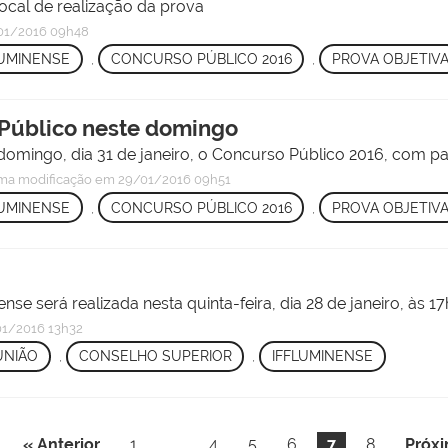
local de realização da prova
01/2016 09h48
LUMINENSE
,
CONCURSO PÚBLICO 2016
,
PROVA OBJETIV
 Público neste domingo
 domingo, dia 31 de janeiro, o Concurso Público 2016, com par
ima modificação
em 29/01/2016 09h51
LUMINENSE
,
CONCURSO PÚBLICO 2016
,
PROVA OBJETIV
e será realizada nesta quinta-feira, dia 28 de janeiro, às 17
1/2016 13h32
UNIÃO
,
CONSELHO SUPERIOR
,
IFFLUMINENSE
« Anterior
1
...
4
5
6
7
8
Próx