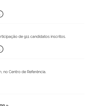
A
ticipação de 911 candidatos inscritos.
A
h, no Centro de Referência.
imo »