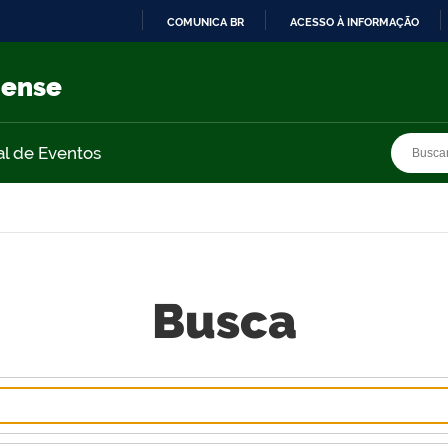
COMUNICA BR
ACESSO À INFORMAÇÃO
IR
PARA
nense
O
CONTEÚDO
Busca
Busca
al de Eventos
Busca