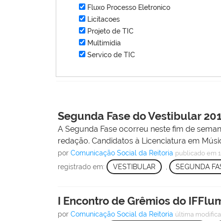
Fluxo Processo Eletronico
Licitacoes
Projeto de TIC
Multimídia
Servico de TIC
Segunda Fase do Vestibular 20
A Segunda Fase ocorreu neste fim de semana
redação. Candidatos à Licenciatura em Músi
por
Comunicação Social da Reitoria
publicado
em 1
registrado em:
VESTIBULAR
,
SEGUNDA FA
I Encontro de Grêmios do IFFlu
por
Comunicação Social da Reitoria
última modific