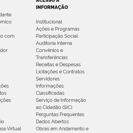
ACESSO À
INFORMAÇÃO
dante
êmico
Institucional
Ações e Programas
to com
Participação Social
Auditoria Interna
idor
Convênios e
Transferências
Receitas e Despesas
Licitações e Contratos
Servidores
ções
Informações
tos
Classificadas
rições
Serviço de Informação
ao Cidadão (SIC)
Perguntas Frequentes
io
Dados Abertos
sa Virtual
Obras em Andamento e