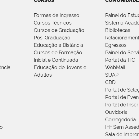
CURSOS
COMUNIDADE
Formas de Ingresso
Painel do Estu
Cursos Técnicos
Sistema Acad
Cursos de Graduação
Bibliotecas
Pós-Graduação
Relacionamen
Educação a Distância
Egressos
Cursos de Formação
Painel do Serv
Inicial e Continuada
Portal da TIC
ência
Educação de Jovens e
WebMail
Adultos
SUAP
CDD
Portal de Sele
Portal de Even
Portal de Insc
Ouvidoria
Corregedoria
ão
IFF Sem Asséd
Sala de Impren