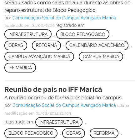
serão usados como salas de aula durante as obras de
reparo estrutural do Bloco Pedagógico.
por
Comunicação Social do Campus Avançado Maricá
registrado em:
publicado
em 01/08/2022
INFRAESTRUTURA
,
BLOCO PEDAGÓGICO
,
OBRAS
,
REFORMA
,
CALENDÁRIO ACADÊMICO
,
CAMPUS AVANÇADO MARICÁ
,
CAMPUS MARICÁ
,
IFF MARICÁ
Reunião de pais no IFF Maricá
A reunião ocorreu de forma presencial no campus
por
Comunicação Social do Campus Avançado Maricá
última
modificação
em 01/08/2022 21h03
registrado em:
INFRAESTRUTURA
,
BLOCO PEDAGÓGICO
,
OBRAS
,
REFORMA
,