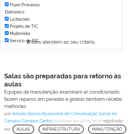
Fluxo Processo
Eletronico
Licitacoes
Projeto de TIC
Multimídia
Servico de TIC
6
itens atendem ao seu critério.
Salas são preparadas para retorno às
aulas
Equipes de manutenção examinam ar condicionado,
fazem reparos em paredes e ginásio também recebe
melhorias.
por
Antonio Barros/Assessoria de Comunicação Social do
Campus Campos Centro
registrado
publicado
em 22/01/2026
em:
AULAS
,
INFRAESTRUTURA
,
MANUTENÇÃO
,