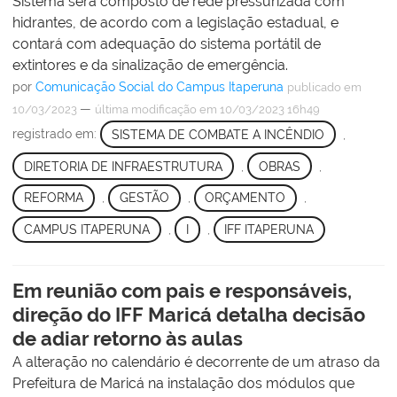
Sistema será composto de rede pressurizada com
hidrantes, de acordo com a legislação estadual, e
contará com adequação do sistema portátil de
extintores e da sinalização de emergência.
por
Comunicação Social do Campus Itaperuna
publicado
em
—
10/03/2023
última modificação
em 10/03/2023 16h49
registrado em:
SISTEMA DE COMBATE A INCÊNDIO
,
DIRETORIA DE INFRAESTRUTURA
,
OBRAS
,
REFORMA
,
GESTÃO
,
ORÇAMENTO
,
CAMPUS ITAPERUNA
,
I
,
IFF ITAPERUNA
Em reunião com pais e responsáveis,
direção do IFF Maricá detalha decisão
de adiar retorno às aulas
A alteração no calendário é decorrente de um atraso da
Prefeitura de Maricá na instalação dos módulos que