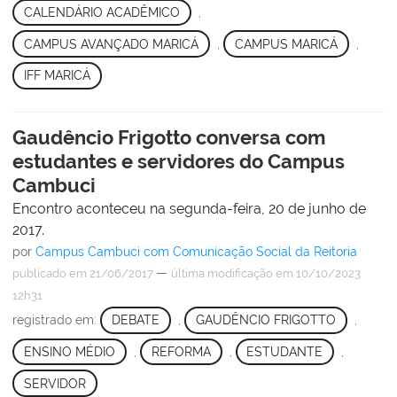
CALENDÁRIO ACADÊMICO
,
CAMPUS AVANÇADO MARICÁ
,
CAMPUS MARICÁ
,
IFF MARICÁ
Gaudêncio Frigotto conversa com
estudantes e servidores do Campus
Cambuci
Encontro aconteceu na segunda-feira, 20 de junho de
2017.
por
Campus Cambuci com Comunicação Social da Reitoria
—
publicado
em 21/06/2017
última modificação
em 10/10/2023
12h31
registrado em:
DEBATE
,
GAUDÊNCIO FRIGOTTO
,
ENSINO MÉDIO
,
REFORMA
,
ESTUDANTE
,
SERVIDOR