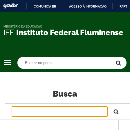
COMUNICA BR
ACESSO À INFORMAÇÃO
PARTI
IR
PARA
O
MINISTÉRIO DA EDUCAÇÃO
IFF
Instituto Federal Fluminense
CONTEÚDO
Buscar no portal
Buscar no portal
Busca