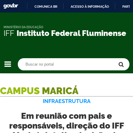
COMUNICA BR
ACESSO À INFORMAÇÃO
PARTI
IR
PARA
O
MINISTÉRIO DA EDUCAÇÃO
IFF
Instituto Federal Fluminense
CONTEÚDO
Buscar no portal
Buscar no portal
CAMPUS
MARICÁ
INFRAESTRUTURA
Em reunião com pais e
responsáveis, direção do IFF