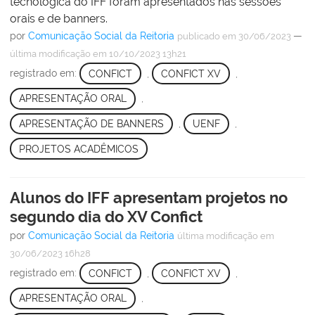
tecnológica do IFF foram apresentados nas sessões
orais e de banners.
por
Comunicação Social da Reitoria
—
publicado
em 30/06/2023
última modificação
em 10/10/2023 13h21
registrado em:
CONFICT
,
CONFICT XV
,
APRESENTAÇÃO ORAL
,
APRESENTAÇÃO DE BANNERS
,
UENF
,
PROJETOS ACADÊMICOS
Alunos do IFF apresentam projetos no
segundo dia do XV Confict
por
Comunicação Social da Reitoria
última modificação
em
30/06/2023 16h28
registrado em:
CONFICT
,
CONFICT XV
,
APRESENTAÇÃO ORAL
,