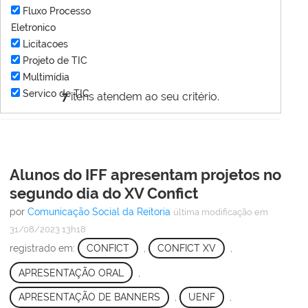
Fluxo Processo
Eletronico
Licitacoes
Projeto de TIC
Multimídia
Servico de TIC
7
itens atendem ao seu critério.
Alunos do IFF apresentam projetos no
segundo dia do XV Confict
por
Comunicação Social da Reitoria
última modificação
em
31/08/2023 13h18
registrado em:
CONFICT
,
CONFICT XV
,
APRESENTAÇÃO ORAL
,
APRESENTAÇÃO DE BANNERS
,
UENF
,