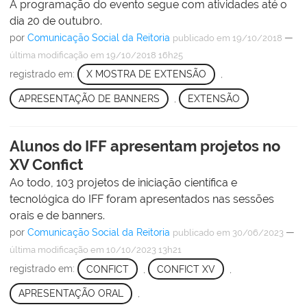
A programação do evento segue com atividades até o
dia 20 de outubro.
por
Comunicação Social da Reitoria
—
publicado
em 19/10/2018
última modificação
em 19/10/2018 16h25
registrado em:
X MOSTRA DE EXTENSÃO
,
APRESENTAÇÃO DE BANNERS
,
EXTENSÃO
Alunos do IFF apresentam projetos no
XV Confict
Ao todo, 103 projetos de iniciação científica e
tecnológica do IFF foram apresentados nas sessões
orais e de banners.
por
Comunicação Social da Reitoria
—
publicado
em 30/06/2023
última modificação
em 10/10/2023 13h21
registrado em:
CONFICT
,
CONFICT XV
,
APRESENTAÇÃO ORAL
,