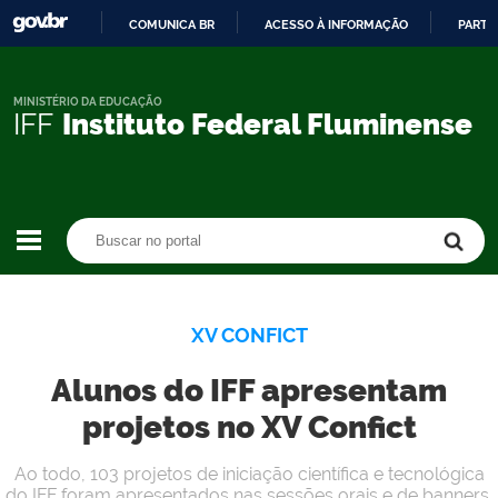
COMUNICA BR
ACESSO À INFORMAÇÃO
PARTI
IR
PARA
O
MINISTÉRIO DA EDUCAÇÃO
IFF
Instituto Federal Fluminense
CONTEÚDO
Buscar no portal
Buscar no portal
XV CONFICT
Alunos do IFF apresentam
projetos no XV Confict
Ao todo, 103 projetos de iniciação científica e tecnológica
do IFF foram apresentados nas sessões orais e de banners.