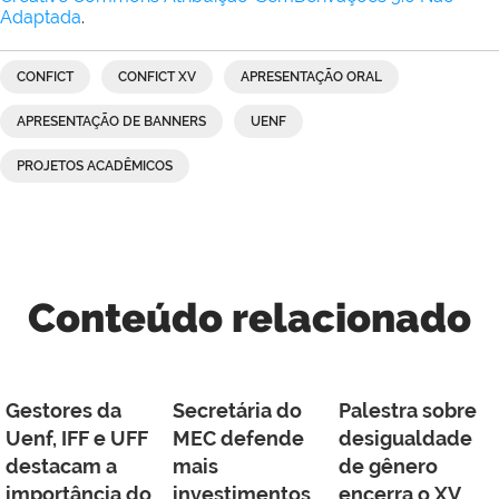
Adaptada
.
CONFICT
CONFICT XV
APRESENTAÇÃO ORAL
APRESENTAÇÃO DE BANNERS
UENF
PROJETOS ACADÊMICOS
Conteúdo relacionado
Gestores da
Secretária do
Palestra sobre
Uenf, IFF e UFF
MEC defende
desigualdade
destacam a
mais
de gênero
importância do
investimentos
encerra o XV