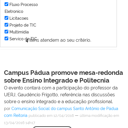
Fluxo Processo
Eletronico
Licitacoes
Projeto de TIC
Multimídia
Servico de TIC
4
itens atendem ao seu critério.
Campus Pádua promove mesa-redonda
sobre Ensino Integrado e Politecnia
O evento contará com a participação do professor da
UERJ, Gaudêncio Frigotto, referência nas discussões
sobre o ensino integrado e a educação profissional.
por
Comunicação Social do campus Santo Antônio de Pádua
com Reitoria
—
publicado
em 12/04/2016
última modificação
em
13/04/2016 14h17