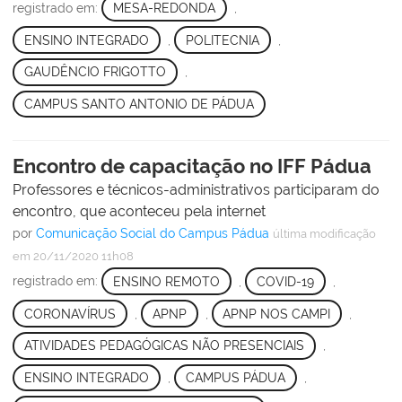
registrado em:
MESA-REDONDA
,
ENSINO INTEGRADO
,
POLITECNIA
,
GAUDÊNCIO FRIGOTTO
,
CAMPUS SANTO ANTONIO DE PÁDUA
Encontro de capacitação no IFF Pádua
Professores e técnicos-administrativos participaram do
encontro, que aconteceu pela internet
por
Comunicação Social do Campus Pádua
última modificação
em 20/11/2020 11h08
registrado em:
ENSINO REMOTO
,
COVID-19
,
CORONAVÍRUS
,
APNP
,
APNP NOS CAMPI
,
ATIVIDADES PEDAGÓGICAS NÃO PRESENCIAIS
,
ENSINO INTEGRADO
,
CAMPUS PÁDUA
,