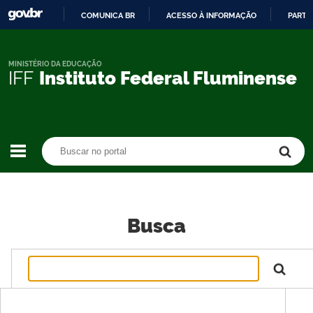
COMUNICA BR
ACESSO À INFORMAÇÃO
PARTI
IR
PARA
O
MINISTÉRIO DA EDUCAÇÃO
IFF
Instituto Federal Fluminense
CONTEÚDO
Buscar no portal
Buscar no portal
Busca