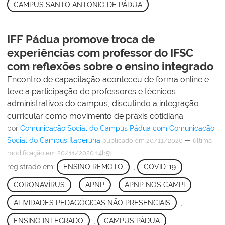
CAMPUS SANTO ANTONIO DE PÁDUA
IFF Pádua promove troca de
experiências com professor do IFSC
com reflexões sobre o ensino integrado
Encontro de capacitação aconteceu de forma online e
teve a participação de professores e técnicos-
administrativos do campus, discutindo a integração
curricular como movimento de práxis cotidiana.
por
Comunicação Social do Campus Pádua com Comunicação
Social do Campus Itaperuna
—
publicado
em 20/11/2020
última
modificação
em 20/11/2020 14h51
registrado em:
ENSINO REMOTO
,
COVID-19
,
CORONAVÍRUS
,
APNP
,
APNP NOS CAMPI
,
ATIVIDADES PEDAGÓGICAS NÃO PRESENCIAIS
,
ENSINO INTEGRADO
,
CAMPUS PÁDUA
,