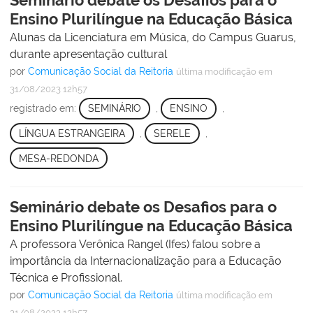
Ensino Plurilíngue na Educação Básica
Alunas da Licenciatura em Música, do Campus Guarus,
durante apresentação cultural
por
Comunicação Social da Reitoria
última modificação
em
31/08/2023 12h57
registrado em:
SEMINÁRIO
,
ENSINO
,
LÍNGUA ESTRANGEIRA
,
SERELE
,
MESA-REDONDA
Seminário debate os Desafios para o
Ensino Plurilíngue na Educação Básica
A professora Verônica Rangel (Ifes) falou sobre a
importância da Internacionalização para a Educação
Técnica e Profissional.
por
Comunicação Social da Reitoria
última modificação
em
31/08/2023 12h57