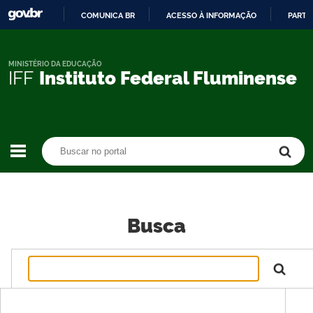
COMUNICA BR
ACESSO À INFORMAÇÃO
PARTI
IR
PARA
O
MINISTÉRIO DA EDUCAÇÃO
IFF
Instituto Federal Fluminense
CONTEÚDO
Buscar no portal
Buscar no portal
Busca