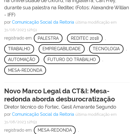
na Universidade de Oxford, na Inglaterra, Carl Frey,
durante sua palestra na Reditec (Fotos: Alexandre Willian
- IFF)
por
Comunicação Social da Reitoria
última modificação
em
31/08/2023 12h51
registrado em:
PALESTRA
,
REDITEC 2018
,
TRABALHO
,
EMPREGABILIDADE
,
TECNOLOGIA
,
AUTOMAÇÃO
,
FUTURO DO TRABALHO
,
MESA-REDONDA
Novo Marco Legal da CT&I: Mesa-
redonda aborda desburocratização
Diretor técnico do Fortec, Gesil Amarante Segundo
por
Comunicação Social da Reitoria
última modificação
em
31/08/2023 12h51
registrado em:
MESA-REDONDA
,