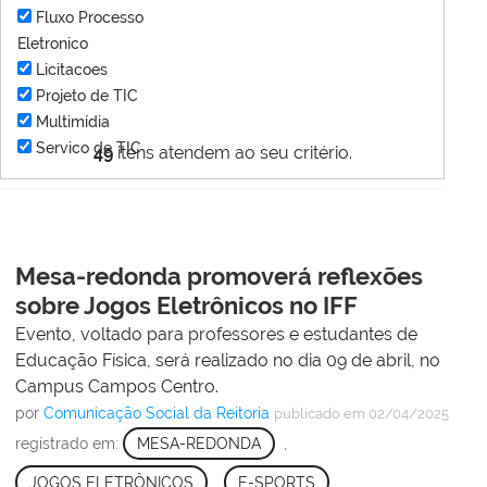
Fluxo Processo
Eletronico
Licitacoes
Projeto de TIC
Multimídia
Servico de TIC
49
itens atendem ao seu critério.
Mesa-redonda promoverá reflexões
sobre Jogos Eletrônicos no IFF
Evento, voltado para professores e estudantes de
Educação Física, será realizado no dia 09 de abril, no
Campus Campos Centro.
por
Comunicação Social da Reitoria
publicado
em 02/04/2025
registrado em:
MESA-REDONDA
,
JOGOS ELETRÔNICOS
,
E-SPORTS
,