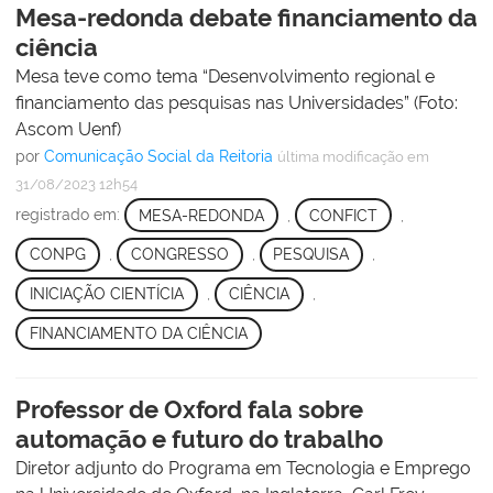
Mesa-redonda debate financiamento da
ciência
Mesa teve como tema “Desenvolvimento regional e
financiamento das pesquisas nas Universidades” (Foto:
Ascom Uenf)
por
Comunicação Social da Reitoria
última modificação
em
31/08/2023 12h54
registrado em:
MESA-REDONDA
,
CONFICT
,
CONPG
,
CONGRESSO
,
PESQUISA
,
INICIAÇÃO CIENTÍCIA
,
CIÊNCIA
,
FINANCIAMENTO DA CIÊNCIA
Professor de Oxford fala sobre
automação e futuro do trabalho
Diretor adjunto do Programa em Tecnologia e Emprego