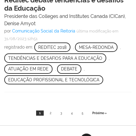
Reditec debate tendências e desafios
da Educação
Presidente das Colleges and Institutes Canada (CICan),
Denise Amyot
por
Comunicação Social da Reitoria
última modificação
em
31/08/2023 12h51
registrado em:
REDITEC 2018
,
MESA-REDONDA
,
TENDÊNCIAS E DESAFIOS PARA A EDUCAÇÃO
,
ATUAÇÃO EM REDE
,
DEBATE
,
EDUCAÇÃO PROFISSIONAL E TECNOLÓGICA
1
2
3
4
5
Próximo »