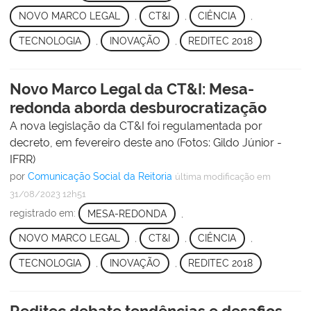
NOVO MARCO LEGAL
,
CT&I
,
CIÊNCIA
,
TECNOLOGIA
,
INOVAÇÃO
,
REDITEC 2018
Novo Marco Legal da CT&I: Mesa-
redonda aborda desburocratização
A nova legislação da CT&I foi regulamentada por
decreto, em fevereiro deste ano (Fotos: Gildo Júnior -
IFRR)
por
Comunicação Social da Reitoria
última modificação
em
31/08/2023 12h51
registrado em:
MESA-REDONDA
,
NOVO MARCO LEGAL
,
CT&I
,
CIÊNCIA
,
TECNOLOGIA
,
INOVAÇÃO
,
REDITEC 2018