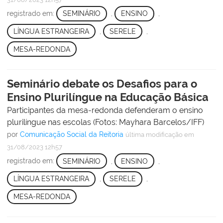
registrado em:
SEMINÁRIO
,
ENSINO
,
LÍNGUA ESTRANGEIRA
,
SERELE
,
MESA-REDONDA
Seminário debate os Desafios para o
Ensino Plurilíngue na Educação Básica
Participantes da mesa-redonda defenderam o ensino
plurilíngue nas escolas (Fotos: Mayhara Barcelos/IFF)
por
Comunicação Social da Reitoria
última modificação
em
31/08/2023 12h57
registrado em:
SEMINÁRIO
,
ENSINO
,
LÍNGUA ESTRANGEIRA
,
SERELE
,
MESA-REDONDA