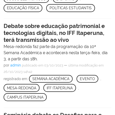
EDUCAÇÃO FÍSICA
,
POLÍTICAS ESTUDANTIS
Debate sobre educação patrimonial e
tecnologias digitais, no IFF Itaperuna,
terá transmissão ao vivo
Mesa-redonda faz parte da programação da 10ª
Semana Acadêmica e acontecerá nesta terça-feira, dia
3, a partir das 18h.
por
admin
—
publicado
em 03/10/2023
última modificação
em
26/10/2023 14h42
registrado em:
SEMANA ACADÊMICA
,
EVENTO
,
MESA-REDONDA
,
IFF ITAPERUNA
,
CAMPUS ITAPERUNA
Seminário debate os Desafios para o