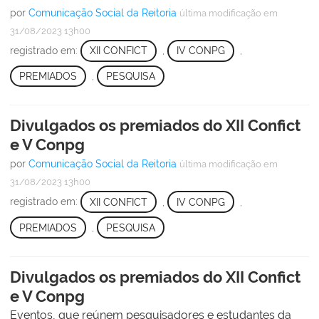
por
Comunicação Social da Reitoria
última modificação
em
31/08/2023 13h00
registrado em:
XII CONFICT
,
IV CONPG
,
PREMIADOS
,
PESQUISA
Divulgados os premiados do XII Confict
e V Conpg
por
Comunicação Social da Reitoria
última modificação
em
31/08/2023 13h00
registrado em:
XII CONFICT
,
IV CONPG
,
PREMIADOS
,
PESQUISA
Divulgados os premiados do XII Confict
e V Conpg
Eventos, que reúnem pesquisadores e estudantes da