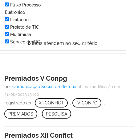
Fluxo Processo
Eletronico
Licitacoes
Projeto de TIC
Multimídia
Servico de TIC
6
itens atendem ao seu critério.
Premiados V Conpg
por
Comunicação Social da Reitoria
última modificação
em
31/08/2023 13h00
registrado em:
XII CONFICT
,
IV CONPG
,
PREMIADOS
,
PESQUISA
Premiados XII Confict