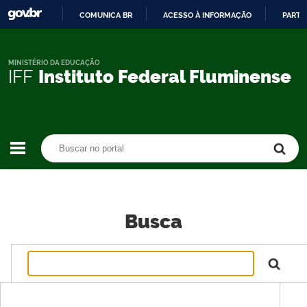
COMUNICA BR
ACESSO À INFORMAÇÃO
PARTI
IR
PARA
O
MINISTÉRIO DA EDUCAÇÃO
IFF
Instituto Federal Fluminense
CONTEÚDO
Buscar no portal
Buscar no portal
Busca