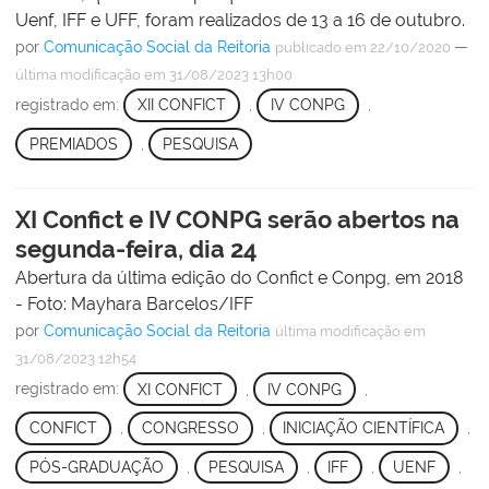
Uenf, IFF e UFF, foram realizados de 13 a 16 de outubro.
por
Comunicação Social da Reitoria
—
publicado
em 22/10/2020
última modificação
em 31/08/2023 13h00
registrado em:
XII CONFICT
,
IV CONPG
,
PREMIADOS
,
PESQUISA
XI Confict e IV CONPG serão abertos na
segunda-feira, dia 24
Abertura da última edição do Confict e Conpg, em 2018
- Foto: Mayhara Barcelos/IFF
por
Comunicação Social da Reitoria
última modificação
em
31/08/2023 12h54
registrado em:
XI CONFICT
,
IV CONPG
,
CONFICT
,
CONGRESSO
,
INICIAÇÃO CIENTÍFICA
,
PÓS-GRADUAÇÃO
,
PESQUISA
,
IFF
,
UENF
,