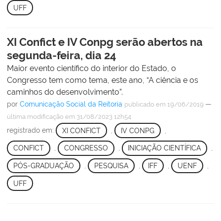
UFF
XI Confict e IV Conpg serão abertos na
segunda-feira, dia 24
Maior evento científico do interior do Estado, o
Congresso tem como tema, este ano, “A ciência e os
caminhos do desenvolvimento”.
por
Comunicação Social da Reitoria
—
publicado
em 19/06/2019
última modificação
em 31/08/2023 12h54
registrado em:
XI CONFICT
,
IV CONPG
,
CONFICT
,
CONGRESSO
,
INICIAÇÃO CIENTÍFICA
,
PÓS-GRADUAÇÃO
,
PESQUISA
,
IFF
,
UENF
,
UFF