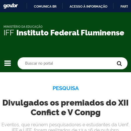
COMUNICA BR
ACESSO À INFORMAÇÃO
PARTI
IR
PARA
O
MINISTÉRIO DA EDUCAÇÃO
IFF
Instituto Federal Fluminense
CONTEÚDO
Buscar no portal
Buscar no portal
PESQUISA
Divulgados os premiados do XII
Confict e V Conpg
Eventos, que reúnem pesquisadores e estudantes da Uenf,
IFF e UFF, foram realizados de 13 a 16 de outubro.