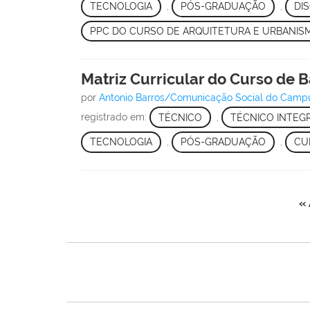
TECNOLOGIA
,
PÓS-GRADUAÇÃO
,
DI
PPC DO CURSO DE ARQUITETURA E URBANIS
Matriz Curricular do Curso de
por
Antonio Barros/Comunicação Social do Cam
registrado em:
TÉCNICO
,
TÉCNICO INTEG
TECNOLOGIA
,
PÓS-GRADUAÇÃO
,
CU
« 