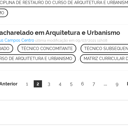
SCIPLINA DE RESTAURO DO CURSO DE ARQUITETURA E URBANIS
MO
 Bacharelado em Arquitetura e Urbanismo
pus Campos Centro
última modificação
em 09/07/2021 11h08
RADO
,
TÉCNICO CONCOMITANTE
,
TÉCNICO SUBSEQUE
RSO DE ARQUITETURA E URBANISMO
,
MATRIZ CURRICULAR 
Anterior
1
2
3
4
5
6
7
...
9