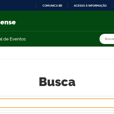
COMUNICA BR
ACESSO À INFORMAÇÃO
IR
PARA
nense
O
CONTEÚDO
Busca
Busca
al de Eventos
Busca