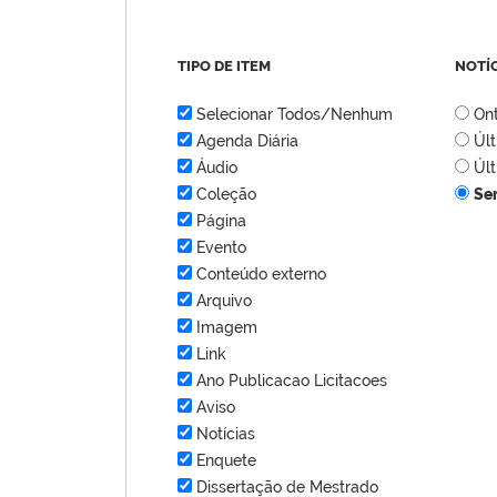
TIPO DE ITEM
NOTÍ
Selecionar Todos/Nenhum
On
Agenda Diária
Úl
Áudio
Úl
Coleção
Se
Página
Evento
Conteúdo externo
Arquivo
Imagem
Link
Ano Publicacao Licitacoes
Aviso
Notícias
Enquete
Dissertação de Mestrado