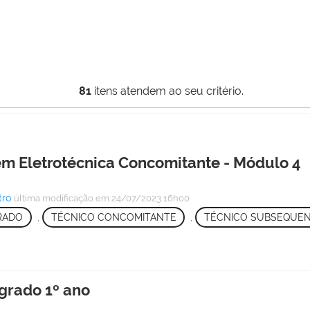
81
itens atendem ao seu critério.
em Eletrotécnica Concomitante - Módulo 4
tro
última modificação
em 24/07/2023 16h00
RADO
,
TÉCNICO CONCOMITANTE
,
TÉCNICO SUBSEQUE
grado 1º ano