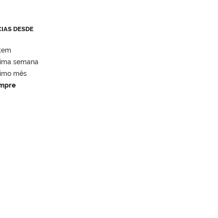
CIAS DESDE
tem
tima semana
timo mês
mpre