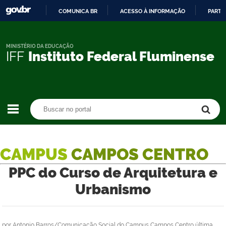
COMUNICA BR
ACESSO À INFORMAÇÃO
PARTI
IR
PARA
O
MINISTÉRIO DA EDUCAÇÃO
IFF
Instituto Federal Fluminense
CONTEÚDO
Buscar no portal
Buscar no portal
CAMPUS
CAMPOS CENTRO
PPC do Curso de Arquitetura e
Urbanismo
por
Antonio Barros/Comunicação Social do Campus Campos Centro
última