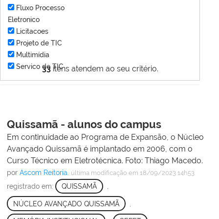
Fluxo Processo
Eletronico
Licitacoes
Projeto de TIC
Multimídia
Servico de TIC
33
itens atendem ao seu critério.
Quissamã - alunos do campus
Em continuidade ao Programa de Expansão, o Núcleo
Avançado Quissamã é implantado em 2006, com o
Curso Técnico em Eletrotécnica. Foto: Thiago Macedo.
por
Ascom Reitoria.
última modificação
em 18/09/2023 14h53
registrado em:
QUISSAMÃ
,
NÚCLEO AVANÇADO QUISSAMÃ
,