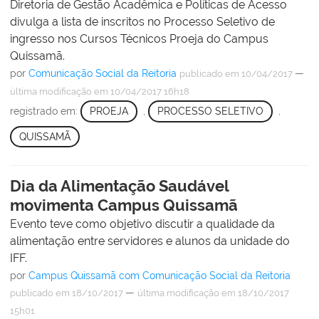
Diretoria de Gestão Acadêmica e Políticas de Acesso
divulga a lista de inscritos no Processo Seletivo de
ingresso nos Cursos Técnicos Proeja do Campus
Quissamã.
por
Comunicação Social da Reitoria
—
publicado
em 10/04/2017
última modificação
em 10/04/2017 16h18
registrado em:
PROEJA
,
PROCESSO SELETIVO
,
QUISSAMÃ
Dia da Alimentação Saudável
movimenta Campus Quissamã
Evento teve como objetivo discutir a qualidade da
alimentação entre servidores e alunos da unidade do
IFF.
por
Campus Quissamã com Comunicação Social da Reitoria
—
publicado
em 18/10/2017
última modificação
em 18/10/2017
15h01