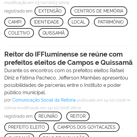
modificação
em 23/10/2023 12h09
registrado em:
EXTENSÃO
,
CENTROS DE MEMÓRIA
,
CAMPI
,
IDENTIDADE
,
LOCAL
,
PATRIMÔNIO
,
COLETIVO
,
QUISSAMÃ
Reitor do IFFluminense se reúne com
prefeitos eleitos de Campos e Quissamã
Durante os encontros com os prefeitos eleitos Rafael
Diniz e Fátima Pacheco, Jefferson Manhães apresentou
possibilidades de parcerias entre o Instituto e poder
público municipal.
por
Comunicação Social da Reitoria
—
publicado
em 14/10/2016
última modificação
em 14/10/2016 16h31
registrado em:
REUNIÃO
,
REITOR
,
PREFEITO ELEITO
,
CAMPOS DOS GOYTACAZES
,