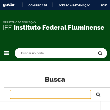
COMUNICA BR
ACESSO À INFORMAÇÃO
PARTI
IR
PARA
O
MINISTÉRIO DA EDUCAÇÃO
IFF
Instituto Federal Fluminense
CONTEÚDO
Buscar no portal
Buscar no portal
Busca