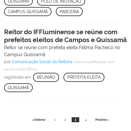
QUISSAMÃ
,
POLO DE INOVAÇÃO
,
CAMPUS QUISSAMÃ
,
PARCERIA
Reitor do IFFluminense se reúne com
prefeitos eleitos de Campos e Quissamã
Reitor se reúne com prefeita eleita Fátima Pacheco no
Campus Quissamã
por
Comunicação Social da Reitoria
última modificação
em
14/10/2016 16h25
registrado em:
REUNIÃO
,
PREFEITA ELEITA
,
QUISSAMÃ
« Anterior
1
2
3
4
Próximo »