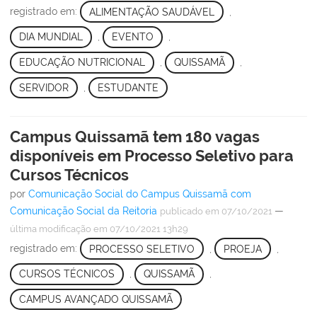
registrado em:
ALIMENTAÇÃO SAUDÁVEL
,
DIA MUNDIAL
,
EVENTO
,
EDUCAÇÃO NUTRICIONAL
,
QUISSAMÃ
,
SERVIDOR
,
ESTUDANTE
Campus Quissamã tem 180 vagas
disponíveis em Processo Seletivo para
Cursos Técnicos
por
Comunicação Social do Campus Quissamã com
Comunicação Social da Reitoria
—
publicado
em 07/10/2021
última modificação
em 07/10/2021 13h29
registrado em:
PROCESSO SELETIVO
,
PROEJA
,
CURSOS TÉCNICOS
,
QUISSAMÃ
,
CAMPUS AVANÇADO QUISSAMÃ