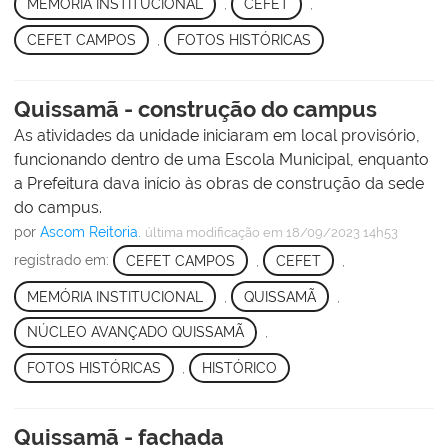
MEMÓRIA INSTITUCIONAL
,
CEFET
,
CEFET CAMPOS
,
FOTOS HISTÓRICAS
Quissamã - construção do campus
As atividades da unidade iniciaram em local provisório,
funcionando dentro de uma Escola Municipal, enquanto
a Prefeitura dava início às obras de construção da sede
do campus.
por
Ascom Reitoria.
última modificação
em 18/09/2023 14h53
registrado em:
CEFET CAMPOS
,
CEFET
,
MEMÓRIA INSTITUCIONAL
,
QUISSAMÃ
,
NÚCLEO AVANÇADO QUISSAMÃ
,
FOTOS HISTÓRICAS
,
HISTÓRICO
Quissamã - fachada