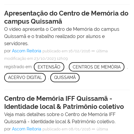
Apresentação do Centro de Memória do
campus Quissamã
O vídeo apresenta o Centro de Memória do campus
Quissamã e o trabalho realizado por alunos e
servidores.
por
Ascom Reitoria
—
publicado
em 16/02/2016
última
modificação
em 23/10/2023 12h09
registrado em:
EXTENSÃO
,
CENTROS DE MEMÓRIA
,
ACERVO DIGITAL
,
QUISSAMÃ
Centro de Memória IFF Quissamã -
Identidade local & Patrimônio coletivo
Veja mais detalhes sobre o Centro de Memória IFF
Quissamã - Identidade local & Patrimônio coletivo.
por
Ascom Reitoria
—
publicado
em 08/01/2016
última