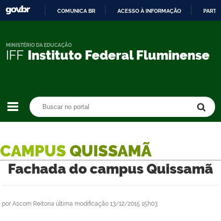
COMUNICA BR
ACESSO À INFORMAÇÃO
PARTI
IR
PARA
O
MINISTÉRIO DA EDUCAÇÃO
IFF
Instituto Federal Fluminense
CONTEÚDO
Buscar no portal
Buscar no portal
CAMPUS
QUISSAMÃ
Fachada do campus Quissamã
por
Ascom Reitoria
última modificação
13/12/2015 15h03