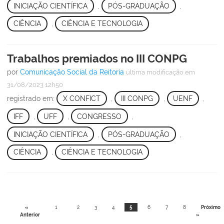
INICIAÇÃO CIENTÍFICA
,
PÓS-GRADUAÇÃO
,
CIÊNCIA
,
CIÊNCIA E TECNOLOGIA
Trabalhos premiados no III CONPG
por
Comunicação Social da Reitoria
última modificação
em
31/08/2023 12h50
registrado em:
X CONFICT
,
III CONPG
,
UENF
,
IFF
,
UFF
,
CONGRESSO
,
INICIAÇÃO CIENTÍFICA
,
PÓS-GRADUAÇÃO
,
CIÊNCIA
,
CIÊNCIA E TECNOLOGIA
«
1
2
3
4
5
6
7
8
Próximo
Anterior
»