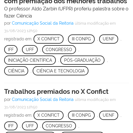
com premiação dos melhores trabalhos
O professor Aldo Zarbin (UFPR) proferiu palestra sobre o
fazer Ciência
por
Comunicação Social da Reitoria
última modificação
em
31/08/2023 12h50
registrado em:
X CONFICT
,
III CONPG
,
UENF
,
IFF
,
UFF
,
CONGRESSO
,
INICIAÇÃO CIENTÍFICA
,
PÓS-GRADUAÇÃO
,
CIÊNCIA
,
CIÊNCIA E TECNOLOGIA
Trabalhos premiados no X Confict
por
Comunicação Social da Reitoria
última modificação
em
31/08/2023 12h50
registrado em:
X CONFICT
,
III CONPG
,
UENF
,
IFF
,
UFF
,
CONGRESSO
,