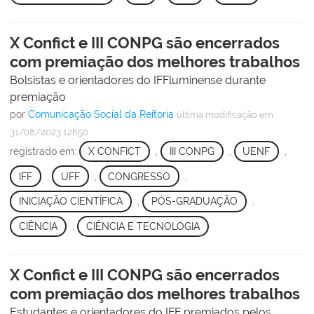
X Confict e III CONPG são encerrados
com premiação dos melhores trabalhos
Bolsistas e orientadores do IFFluminense durante
premiação
por
Comunicação Social da Reitoria
última modificação
em
31/08/2023 12h50
registrado em:
X CONFICT
,
III CONPG
,
UENF
,
IFF
,
UFF
,
CONGRESSO
,
INICIAÇÃO CIENTÍFICA
,
PÓS-GRADUAÇÃO
,
CIÊNCIA
,
CIÊNCIA E TECNOLOGIA
X Confict e III CONPG são encerrados
com premiação dos melhores trabalhos
Estudantes e orientadores do IFF premiados pelos