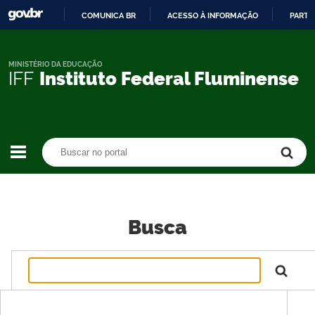
COMUNICA BR
ACESSO À INFORMAÇÃO
PARTI
IR
PARA
O
MINISTÉRIO DA EDUCAÇÃO
IFF
Instituto Federal Fluminense
CONTEÚDO
Buscar no portal
Buscar no portal
Busca