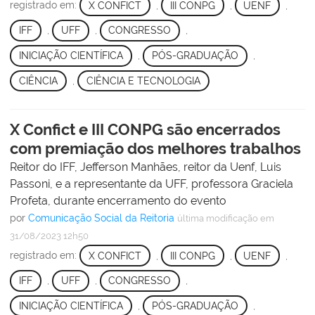
registrado em:
X CONFICT
,
III CONPG
,
UENF
,
IFF
,
UFF
,
CONGRESSO
,
INICIAÇÃO CIENTÍFICA
,
PÓS-GRADUAÇÃO
,
CIÊNCIA
,
CIÊNCIA E TECNOLOGIA
X Confict e III CONPG são encerrados
com premiação dos melhores trabalhos
Reitor do IFF, Jefferson Manhães, reitor da Uenf, Luis
Passoni, e a representante da UFF, professora Graciela
Profeta, durante encerramento do evento
por
Comunicação Social da Reitoria
última modificação
em
31/08/2023 12h50
registrado em:
X CONFICT
,
III CONPG
,
UENF
,
IFF
,
UFF
,
CONGRESSO
,
INICIAÇÃO CIENTÍFICA
,
PÓS-GRADUAÇÃO
,