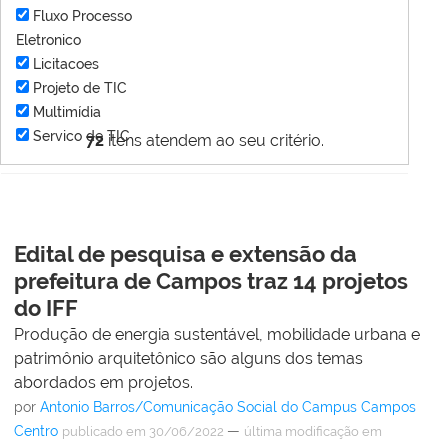
Fluxo Processo
Eletronico
Licitacoes
Projeto de TIC
Multimídia
Servico de TIC
72
itens atendem ao seu critério.
Edital de pesquisa e extensão da
prefeitura de Campos traz 14 projetos
do IFF
Produção de energia sustentável, mobilidade urbana e
patrimônio arquitetônico são alguns dos temas
abordados em projetos.
por
Antonio Barros/Comunicação Social do Campus Campos
Centro
—
publicado
em 30/06/2022
última modificação
em