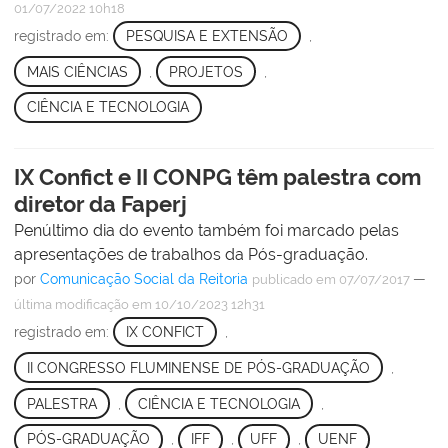
01/07/2022 10h18
registrado em:
PESQUISA E EXTENSÃO
,
MAIS CIÊNCIAS
,
PROJETOS
,
CIÊNCIA E TECNOLOGIA
IX Confict e II CONPG têm palestra com
diretor da Faperj
Penúltimo dia do evento também foi marcado pelas
apresentações de trabalhos da Pós-graduação.
por
Comunicação Social da Reitoria
—
publicado
em 07/07/2017
última modificação
em 10/10/2023 12h31
registrado em:
IX CONFICT
,
II CONGRESSO FLUMINENSE DE PÓS-GRADUAÇÃO
,
PALESTRA
,
CIÊNCIA E TECNOLOGIA
,
PÓS-GRADUAÇÃO
,
IFF
,
UFF
,
UENF