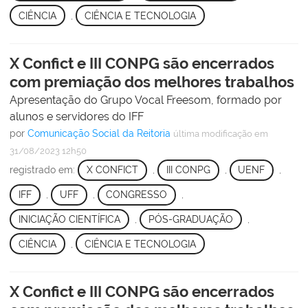
CIÊNCIA
,
CIÊNCIA E TECNOLOGIA
X Confict e III CONPG são encerrados
com premiação dos melhores trabalhos
Apresentação do Grupo Vocal Freesom, formado por
alunos e servidores do IFF
por
Comunicação Social da Reitoria
última modificação
em
31/08/2023 12h50
registrado em:
X CONFICT
,
III CONPG
,
UENF
,
IFF
,
UFF
,
CONGRESSO
,
INICIAÇÃO CIENTÍFICA
,
PÓS-GRADUAÇÃO
,
CIÊNCIA
,
CIÊNCIA E TECNOLOGIA
X Confict e III CONPG são encerrados