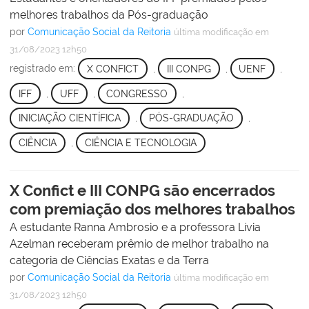
melhores trabalhos da Pós-graduação
por
Comunicação Social da Reitoria
última modificação
em
31/08/2023 12h50
registrado em:
X CONFICT
,
III CONPG
,
UENF
,
IFF
,
UFF
,
CONGRESSO
,
INICIAÇÃO CIENTÍFICA
,
PÓS-GRADUAÇÃO
,
CIÊNCIA
,
CIÊNCIA E TECNOLOGIA
X Confict e III CONPG são encerrados
com premiação dos melhores trabalhos
A estudante Ranna Ambrosio e a professora Lívia
Azelman receberam prêmio de melhor trabalho na
categoria de Ciências Exatas e da Terra
por
Comunicação Social da Reitoria
última modificação
em
31/08/2023 12h50