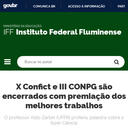
COMUNICA BR
ACESSO À INFORMAÇÃO
PARTI
IR
PARA
O
MINISTÉRIO DA EDUCAÇÃO
IFF
Instituto Federal Fluminense
CONTEÚDO
Buscar no portal
Buscar no portal
X Confict e III CONPG são
encerrados com premiação dos
melhores trabalhos
O professor Aldo Zarbin (UFPR) proferiu palestra sobre o
fazer Ciência