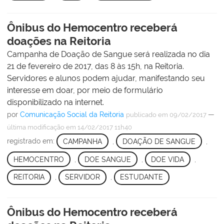
Ônibus do Hemocentro receberá
doações na Reitoria
Campanha de Doação de Sangue será realizada no dia
21 de fevereiro de 2017, das 8 às 15h, na Reitoria.
Servidores e alunos podem ajudar, manifestando seu
interesse em doar, por meio de formulário
disponibilizado na internet.
por
Comunicação Social da Reitoria
—
publicado
em 09/02/2017
última modificação
em 14/02/2017 11h40
registrado em:
CAMPANHA
,
DOAÇÃO DE SANGUE
,
HEMOCENTRO
,
DOE SANGUE
,
DOE VIDA
,
REITORIA
,
SERVIDOR
,
ESTUDANTE
Ônibus do Hemocentro receberá