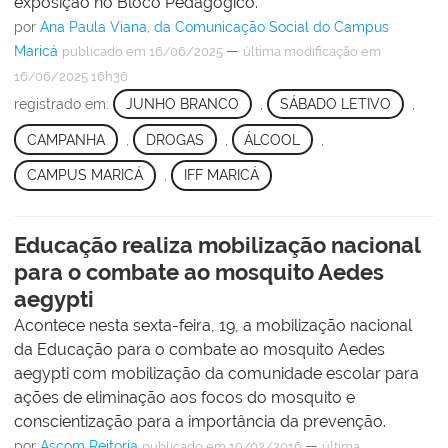
exposição no Bloco Pedagógico.
por
Ana Paula Viana, da Comunicação Social do Campus
Maricá
—
publicado
em 16/06/2025
última modificação
em
16/06/2025 16h36
registrado em:
JUNHO BRANCO
,
SÁBADO LETIVO
,
CAMPANHA
,
DROGAS
,
ÁLCOOL
,
CAMPUS MARICÁ
,
IFF MARICÁ
Educação realiza mobilização nacional
para o combate ao mosquito Aedes
aegypti
Acontece nesta sexta-feira, 19, a mobilização nacional
da Educação para o combate ao mosquito Aedes
aegypti com mobilização da comunidade escolar para
ações de eliminação aos focos do mosquito e
conscientização para a importância da prevenção.
por
Ascom Reitoria
—
publicado
em 19/02/2016
última