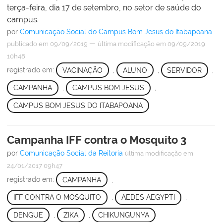
terça-feira, dia 17 de setembro, no setor de saúde do
campus.
por
Comunicação Social do Campus Bom Jesus do Itabapoana
—
publicado
em 09/09/2019
última modificação
em 09/09/2019
10h48
registrado em:
VACINAÇÃO
,
ALUNO
,
SERVIDOR
,
CAMPANHA
,
CAMPUS BOM JESUS
,
CAMPUS BOM JESUS DO ITABAPOANA
Campanha IFF contra o Mosquito 3
por
Comunicação Social da Reitoria
última modificação
em
24/01/2017 09h47
registrado em:
CAMPANHA
,
IFF CONTRA O MOSQUITO
,
AEDES AEGYPTI
,
DENGUE
,
ZIKA
,
CHIKUNGUNYA