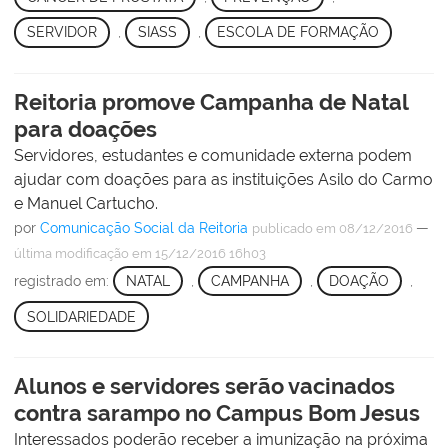
SERVIDOR
,
SIASS
,
ESCOLA DE FORMAÇÃO
Reitoria promove Campanha de Natal
para doações
Servidores, estudantes e comunidade externa podem
ajudar com doações para as instituições Asilo do Carmo
e Manuel Cartucho.
por
Comunicação Social da Reitoria
—
publicado
em 08/12/2016
última modificação
em 15/12/2016 16h03
registrado em:
NATAL
,
CAMPANHA
,
DOAÇÃO
,
SOLIDARIEDADE
Alunos e servidores serão vacinados
contra sarampo no Campus Bom Jesus
Interessados poderão receber a imunização na próxima