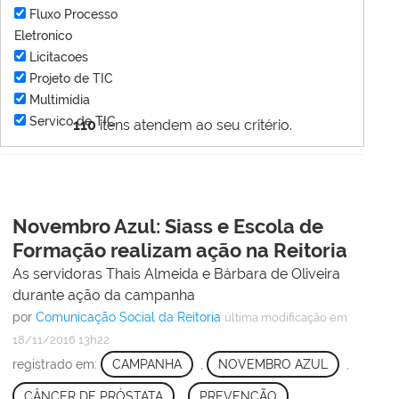
Fluxo Processo
Eletronico
Licitacoes
Projeto de TIC
Multimídia
Servico de TIC
110
itens atendem ao seu critério.
Novembro Azul: Siass e Escola de
Formação realizam ação na Reitoria
As servidoras Thais Almeida e Bárbara de Oliveira
durante ação da campanha
por
Comunicação Social da Reitoria
última modificação
em
18/11/2016 13h22
registrado em:
CAMPANHA
,
NOVEMBRO AZUL
,
CÂNCER DE PRÓSTATA
,
PREVENÇÃO
,