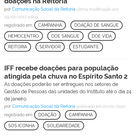
doações na Reitoria
por
Comunicação Social da Reitoria
última modificação
em
09/02/2017 10h13
registrado em:
CAMPANHA
,
DOAÇÃO DE SANGUE
,
HEMOCENTRO
,
DOE SANGUE
,
DOE VIDA
,
REITORIA
,
SERVIDOR
,
ESTUDANTE
IFF recebe doações para população
atingida pela chuva no Espírito Santo 2
As doações poderão ser entregues nos setores de
Gestão de Pessoas das unidades do Instituto até o dia 24
de janeiro.
por
Comunicação Social da Reitoria
publicado
em 20/01/2020
registrado em:
DOAÇÃO
,
CAMPANHA
,
SOS ICONHA
,
SOLIDARIEDADE