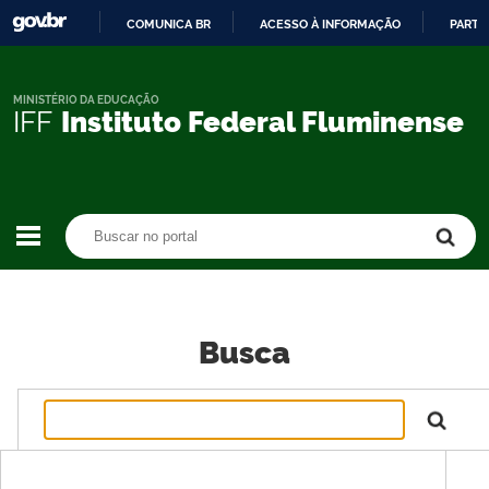
COMUNICA BR
ACESSO À INFORMAÇÃO
PARTI
IR
PARA
O
MINISTÉRIO DA EDUCAÇÃO
IFF
Instituto Federal Fluminense
CONTEÚDO
Buscar no portal
Buscar no portal
Busca