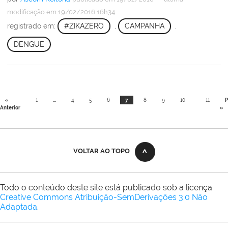
modificação
em 19/02/2016 16h34
registrado em:
#ZIKAZERO
,
CAMPANHA
,
DENGUE
«
1
...
4
5
6
7
8
9
10
11
P
Anterior
»
VOLTAR AO TOPO
Todo o conteúdo deste site está publicado sob a licença
Creative Commons Atribuição-SemDerivações 3.0 Não
Adaptada
.