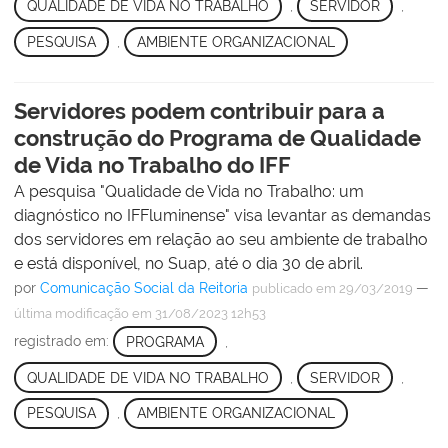
QUALIDADE DE VIDA NO TRABALHO
,
SERVIDOR
,
PESQUISA
,
AMBIENTE ORGANIZACIONAL
Servidores podem contribuir para a
construção do Programa de Qualidade
de Vida no Trabalho do IFF
A pesquisa "Qualidade de Vida no Trabalho: um
diagnóstico no IFFluminense" visa levantar as demandas
dos servidores em relação ao seu ambiente de trabalho
e está disponível, no Suap, até o dia 30 de abril.
por
Comunicação Social da Reitoria
—
publicado
em 29/03/2019
última modificação
em 31/08/2023 12h53
registrado em:
PROGRAMA
,
QUALIDADE DE VIDA NO TRABALHO
,
SERVIDOR
,
PESQUISA
,
AMBIENTE ORGANIZACIONAL