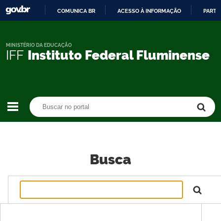
COMUNICA BR
ACESSO À INFORMAÇÃO
PARTI
IR
PARA
O
MINISTÉRIO DA EDUCAÇÃO
IFF
Instituto Federal Fluminense
CONTEÚDO
Buscar no portal
Buscar no portal
Busca