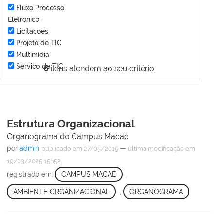
Fluxo Processo
Eletronico
Licitacoes
Projeto de TIC
Multimídia
Servico de TIC
6
itens atendem ao seu critério.
Estrutura Organizacional
Organograma do Campus Macaé
por
admin
—
publicado
em 27/05/2015
última modificação
em
19/03/2025 15h52
registrado em:
CAMPUS MACAÉ
,
AMBIENTE ORGANIZACIONAL
,
ORGANOGRAMA