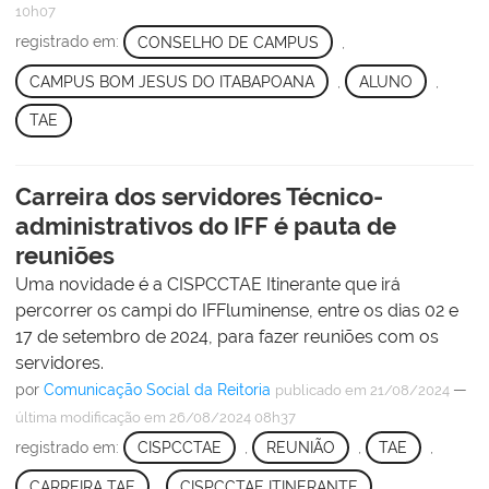
10h07
registrado em:
CONSELHO DE CAMPUS
,
CAMPUS BOM JESUS DO ITABAPOANA
,
ALUNO
,
TAE
Carreira dos servidores Técnico-
administrativos do IFF é pauta de
reuniões
Uma novidade é a CISPCCTAE Itinerante que irá
percorrer os campi do IFFluminense, entre os dias 02 e
17 de setembro de 2024, para fazer reuniões com os
servidores.
por
Comunicação Social da Reitoria
—
publicado
em 21/08/2024
última modificação
em 26/08/2024 08h37
registrado em:
CISPCCTAE
,
REUNIÃO
,
TAE
,
CARREIRA TAE
,
CISPCCTAE ITINERANTE