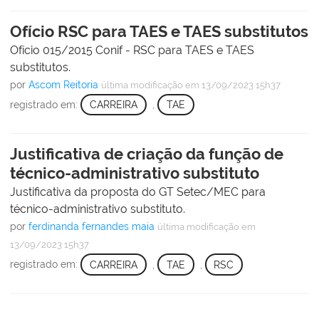
Ofício RSC para TAES e TAES substitutos
Ofício 015/2015 Conif - RSC para TAES e TAES
substitutos.
por
Ascom Reitoria
última modificação
em 13/09/2023 15h37
registrado em:
CARREIRA
,
TAE
Justificativa de criação da função de
técnico-administrativo substituto
Justificativa da proposta do GT Setec/MEC para
técnico-administrativo substituto.
por
ferdinanda fernandes maia
última modificação
em
13/09/2023 15h37
registrado em:
CARREIRA
,
TAE
,
RSC