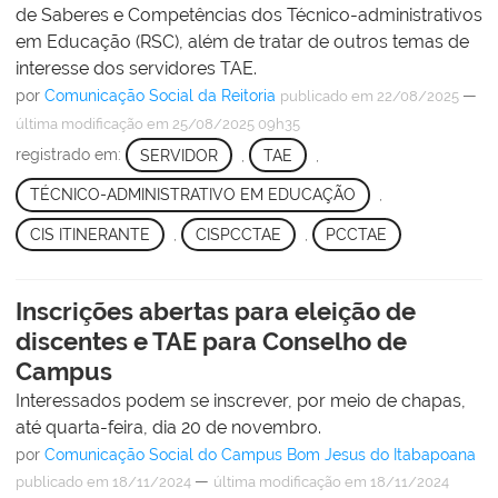
de Saberes e Competências dos Técnico-administrativos
em Educação (RSC), além de tratar de outros temas de
interesse dos servidores TAE.
por
Comunicação Social da Reitoria
—
publicado
em 22/08/2025
última modificação
em 25/08/2025 09h35
registrado em:
SERVIDOR
,
TAE
,
TÉCNICO-ADMINISTRATIVO EM EDUCAÇÃO
,
CIS ITINERANTE
,
CISPCCTAE
,
PCCTAE
Inscrições abertas para eleição de
discentes e TAE para Conselho de
Campus
Interessados podem se inscrever, por meio de chapas,
até quarta-feira, dia 20 de novembro.
por
Comunicação Social do Campus Bom Jesus do Itabapoana
—
publicado
em 18/11/2024
última modificação
em 18/11/2024