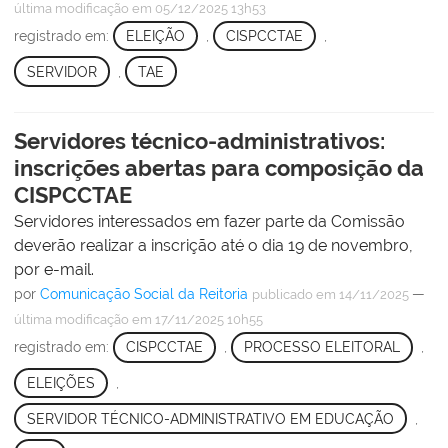
última modificação
em 05/12/2025 13h53
registrado em:
ELEIÇÃO
,
CISPCCTAE
,
SERVIDOR
,
TAE
Servidores técnico-administrativos:
inscrições abertas para composição da
CISPCCTAE
Servidores interessados em fazer parte da Comissão
deverão realizar a inscrição até o dia 19 de novembro,
por e-mail.
por
Comunicação Social da Reitoria
—
publicado
em 14/11/2025
última modificação
em 17/11/2025 10h55
registrado em:
CISPCCTAE
,
PROCESSO ELEITORAL
,
ELEIÇÕES
,
SERVIDOR TÉCNICO-ADMINISTRATIVO EM EDUCAÇÃO
,