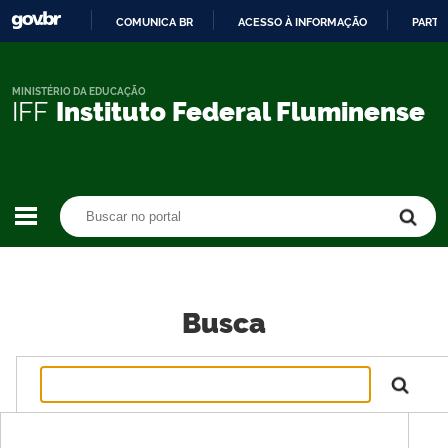
COMUNICA BR
ACESSO À INFORMAÇÃO
PARTI
IR
PARA
O
MINISTÉRIO DA EDUCAÇÃO
IFF
Instituto Federal Fluminense
CONTEÚDO
Buscar no portal
Buscar no portal
Busca