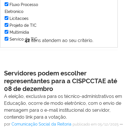
Fluxo Processo
Eletronico
Licitacoes
Projeto de TIC
Multimídia
Servico de TIC
42
itens atendem ao seu critério.
Servidores podem escolher
representantes para a CISPCCTAE até
08 de dezembro
A eleição, exclusiva para os técnico-administrativos em
Educação, ocorre de modo eletrônico, com o envio de
mensagem para o e-mail institucional do servidor,
contendo link para a votação.
por
Comunicação Social da Reitoria
—
publicado
em 05/12/2025