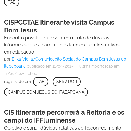
TAE
CISPCCTAE Itinerante visita Campus
Bom Jesus
Encontro possibilitou esclarecimento de dúvidas e
informes sobre a carreira dos técnico-administrativos
em educação.
por
Erika Vieira/Comunicação Social do Campus Bom Jesus do
Itabapoana
—
publicado
em 11/09/2025
última modificação
em
11/09/2025 10h00
registrado em:
TAE
,
SERVIDOR
,
CAMPUS BOM JESUS DO ITABAPOANA
CIS Itinerante percorrerá a Reitoria e os
campi do IFFluminense
Objetivo é sanar dúvidas relativas ao Reconhecimento