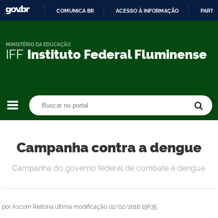
COMUNICA BR
ACESSO À INFORMAÇÃO
PARTI
IR
PARA
O
MINISTÉRIO DA EDUCAÇÃO
IFF
Instituto Federal Fluminense
CONTEÚDO
Buscar no portal
Buscar no portal
Campanha contra a dengue
Campanha do governo federal de combate à dengue.
por
Ascom Reitoria
última modificação
02/02/2016 19h35