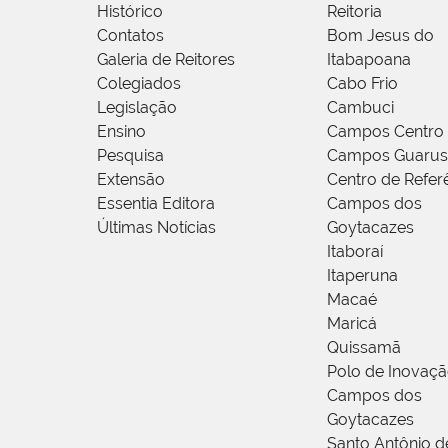
Histórico
Reitoria
Contatos
Bom Jesus do
Galeria de Reitores
Itabapoana
Colegiados
Cabo Frio
Legislação
Cambuci
Ensino
Campos Centro
Pesquisa
Campos Guarus
Extensão
Centro de Refer
Essentia Editora
Campos dos
Últimas Notícias
Goytacazes
Itaboraí
Itaperuna
Macaé
Maricá
Quissamã
Polo de Inovaç
Campos dos
Goytacazes
Santo Antônio 