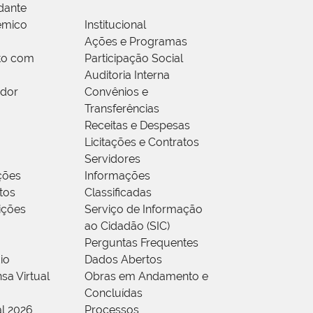
dante
êmico
Institucional
Ações e Programas
to com
Participação Social
Auditoria Interna
idor
Convênios e
Transferências
Receitas e Despesas
Licitações e Contratos
Servidores
ções
Informações
tos
Classificadas
rições
Serviço de Informação
ao Cidadão (SIC)
Perguntas Frequentes
io
Dados Abertos
sa Virtual
Obras em Andamento e
Concluídas
al 2026
Processos