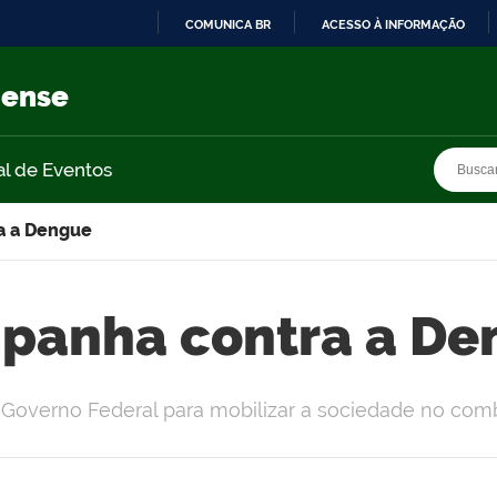
COMUNICA BR
ACESSO À INFORMAÇÃO
IR
PARA
nense
O
CONTEÚDO
Busca
Busca
al de Eventos
a a Dengue
panha contra a De
overno Federal para mobilizar a sociedade no com