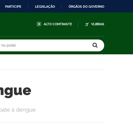
PARTICIPE
LEGISLAÇÃO
ÓRGÃOS DO GOVERNO
ALTO CONTRASTE
VLIBRAS
r no portal
r no portal
ngue
bate à dengue.