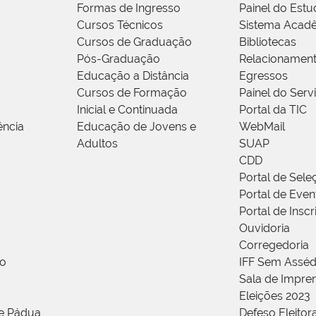
Formas de Ingresso
Painel do Estu
Cursos Técnicos
Sistema Acad
Cursos de Graduação
Bibliotecas
Pós-Graduação
Relacionamen
Educação a Distância
Egressos
Cursos de Formação
Painel do Serv
Inicial e Continuada
Portal da TIC
ência
Educação de Jovens e
WebMail
Adultos
SUAP
CDD
Portal de Sele
Portal de Even
Portal de Insc
Ouvidoria
Corregedoria
ão
IFF Sem Asséd
Sala de Impren
Eleições 2023
de Pádua
Defeso Eleitor