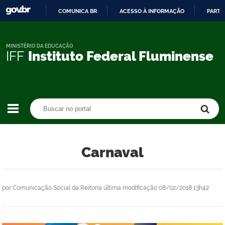
COMUNICA BR
ACESSO À INFORMAÇÃO
PARTI
IR
PARA
O
MINISTÉRIO DA EDUCAÇÃO
IFF
Instituto Federal Fluminense
CONTEÚDO
Buscar no portal
Buscar no portal
Carnaval
por
Comunicação Social da Reitoria
última modificação
08/02/2018 13h42