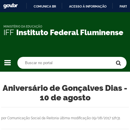
COMUNICA BR
ACESSO À INFORMAÇÃO
PARTI
IR
PARA
O
MINISTÉRIO DA EDUCAÇÃO
IFF
Instituto Federal Fluminense
CONTEÚDO
Buscar no portal
Buscar no portal
Aniversário de Gonçalves Dias -
10 de agosto
por
Comunicação Social da Reitoria
última modificação
09/08/2017 12h31