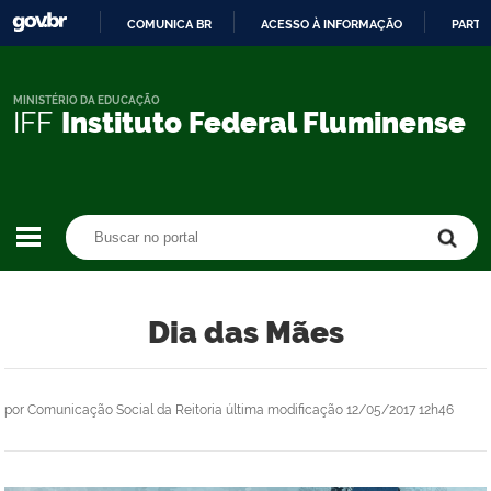
COMUNICA BR
ACESSO À INFORMAÇÃO
PARTI
IR
PARA
O
MINISTÉRIO DA EDUCAÇÃO
IFF
Instituto Federal Fluminense
CONTEÚDO
Buscar no portal
Buscar no portal
Dia das Mães
por
Comunicação Social da Reitoria
última modificação
12/05/2017 12h46