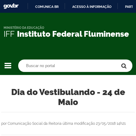
COMUNICA BR
ACESSO À INFORMAÇÃO
PARTI
IR
PARA
O
MINISTÉRIO DA EDUCAÇÃO
IFF
Instituto Federal Fluminense
CONTEÚDO
Buscar no portal
Buscar no portal
Dia do Vestibulando - 24 de
Maio
por
Comunicação Social da Reitoria
última modificação
23/05/2018 14h21