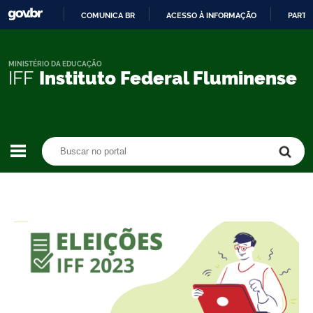
COMUNICA BR
ACESSO À INFORMAÇÃO
PARTI
IR
PARA
O
MINISTÉRIO DA EDUCAÇÃO
IFF
Instituto Federal Fluminense
CONTEÚDO
Buscar no portal
Buscar no portal