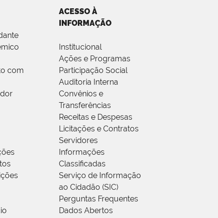
ACESSO À
INFORMAÇÃO
dante
êmico
Institucional
Ações e Programas
to com
Participação Social
Auditoria Interna
idor
Convênios e
Transferências
Receitas e Despesas
Licitações e Contratos
Servidores
ções
Informações
tos
Classificadas
rições
Serviço de Informação
ao Cidadão (SIC)
Perguntas Frequentes
io
Dados Abertos