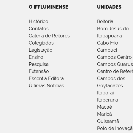
O IFFLUMINENSE
UNIDADES
Histórico
Reitoria
Contatos
Bom Jesus do
Galeria de Reitores
Itabapoana
Colegiados
Cabo Frio
Legislação
Cambuci
Ensino
Campos Centro
Pesquisa
Campos Guarus
Extensão
Centro de Refer
Essentia Editora
Campos dos
Últimas Notícias
Goytacazes
Itaboraí
Itaperuna
Macaé
Maricá
Quissamã
Polo de Inovaç