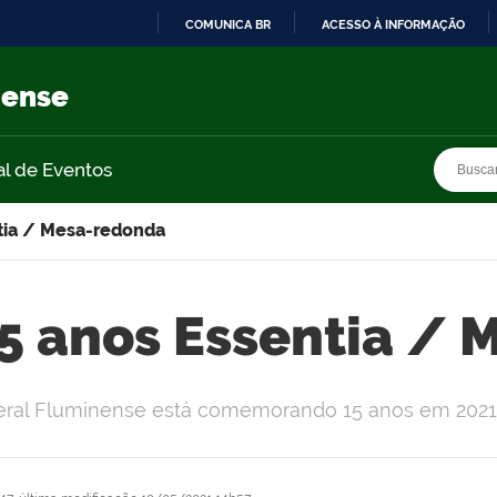
COMUNICA BR
ACESSO À INFORMAÇÃO
IR
PARA
nense
O
CONTEÚDO
Busca
Busca
al de Eventos
tia / Mesa-redonda
5 anos Essentia /
Federal Fluminense está comemorando 15 anos em 2021