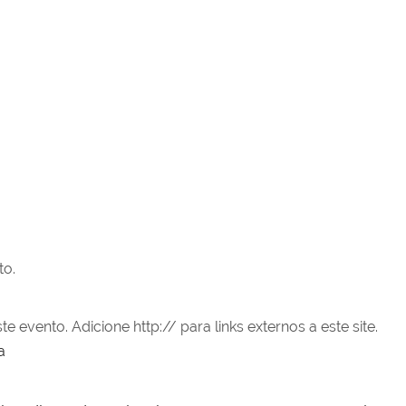
to.
vento. Adicione http:// para links externos a este site.
a