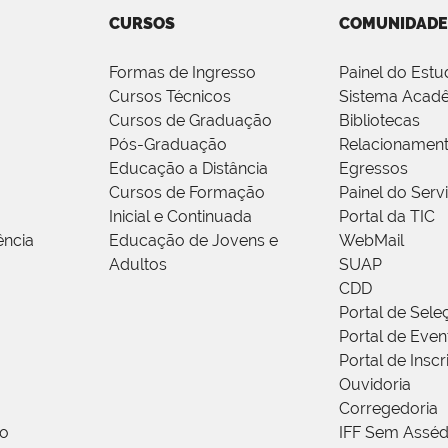
CURSOS
COMUNIDADE
Formas de Ingresso
Painel do Estu
Cursos Técnicos
Sistema Acad
Cursos de Graduação
Bibliotecas
Pós-Graduação
Relacionamen
Educação a Distância
Egressos
Cursos de Formação
Painel do Serv
Inicial e Continuada
Portal da TIC
ência
Educação de Jovens e
WebMail
Adultos
SUAP
CDD
Portal de Sele
Portal de Even
Portal de Insc
Ouvidoria
Corregedoria
ão
IFF Sem Asséd