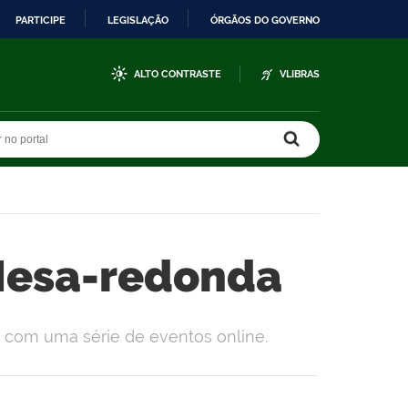
PARTICIPE
LEGISLAÇÃO
ÓRGÃOS DO GOVERNO
ALTO CONTRASTE
VLIBRAS
r no portal
r no portal
 Mesa-redonda
 com uma série de eventos online.