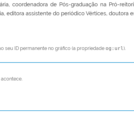
ária, c
oordenadora de Pós-graduação na Pró-reitor
, editora assistente do periódico Vértices, d
outora 
o seu ID permanente no gráfico (a propriedade
og:url
).
 acontece.