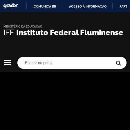
COMUNICA BR
ACESSO À INFORMAÇÃO
PARTI
IR
PARA
O
MINISTÉRIO DA EDUCAÇÃO
IFF
Instituto Federal Fluminense
CONTEÚDO
Buscar no portal
Buscar no portal