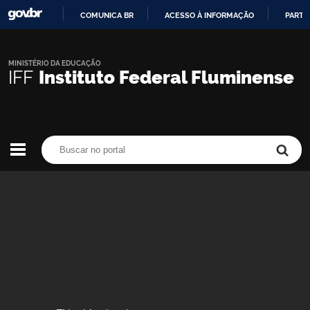
COMUNICA BR
ACESSO À INFORMAÇÃO
PARTI
IR
PARA
O
MINISTÉRIO DA EDUCAÇÃO
IFF
Instituto Federal Fluminense
CONTEÚDO
Buscar no portal
Buscar no portal