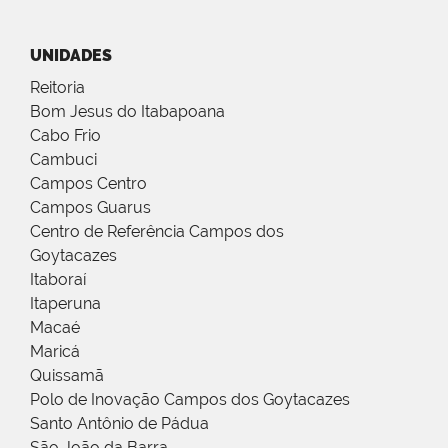
UNIDADES
Reitoria
Bom Jesus do Itabapoana
Cabo Frio
Cambuci
Campos Centro
Campos Guarus
Centro de Referência Campos dos
Goytacazes
Itaboraí
Itaperuna
Macaé
Maricá
Quissamã
Polo de Inovação Campos dos Goytacazes
Santo Antônio de Pádua
São João da Barra