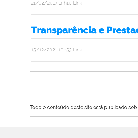
por
publicado
21/02/2017
15h10
Link
Brasil
Transparência e Presta
por
publicado
15/12/2021
10h53
Link
admin
Todo o conteúdo deste site está publicado sob 