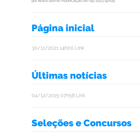
por
Brasil
última modificação
18/09/2023 15h09
Página inicial
por
publicado
30/11/2021
14h00
Link
admin
Últimas notícias
por
publicado
04/12/2015
07h58
Link
Brasil
Seleções e Concursos