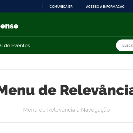
COMUNICA BR
ACESSO À INFORMAÇÃO
IR
PARA
nense
O
CONTEÚDO
Busca
Busca
al de Eventos
Menu de Relevânci
Menu de Relevância à Navegação