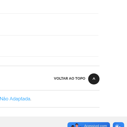
VOLTAR AO TOPO
 Não Adaptada
.