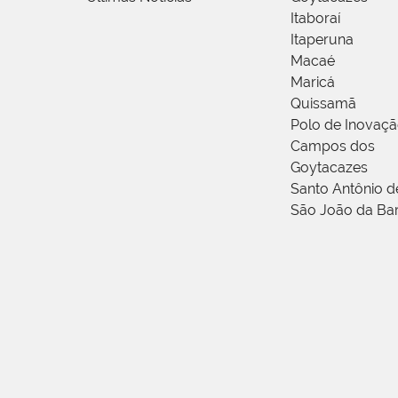
Itaboraí
Itaperuna
Macaé
Maricá
Quissamã
Polo de Inovaç
Campos dos
Goytacazes
Santo Antônio 
São João da Ba