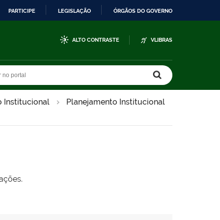
PARTICIPE
LEGISLAÇÃO
ÓRGÃOS DO GOVERNO
ALTO CONTRASTE
VLIBRAS
r no portal
r no portal
Institucional
Planejamento Institucional
ações.