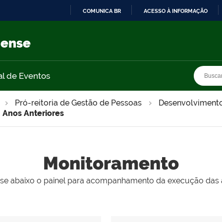
COMUNICA BR
ACESSO À INFORMAÇÃO
IR
PARA
nense
O
CONTEÚDO
Busca
Busca
al de Eventos
Pró-reitoria de Gestão de Pessoas
Desenvolvimento 
 Anos Anteriores
Monitoramento
e abaixo o painel para acompanhamento da execução das 