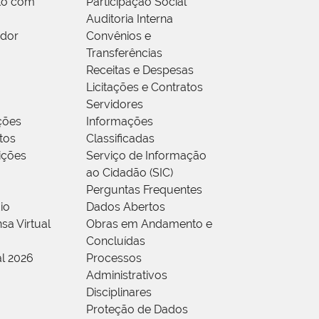
to com
Participação Social
Auditoria Interna
idor
Convênios e
Transferências
Receitas e Despesas
Licitações e Contratos
Servidores
ções
Informações
tos
Classificadas
rições
Serviço de Informação
ao Cidadão (SIC)
Perguntas Frequentes
io
Dados Abertos
sa Virtual
Obras em Andamento e
Concluídas
al 2026
Processos
Administrativos
Disciplinares
Proteção de Dados