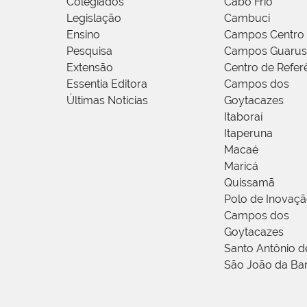
Colegiados
Cabo Frio
Legislação
Cambuci
Ensino
Campos Centro
Pesquisa
Campos Guarus
Extensão
Centro de Refer
Essentia Editora
Campos dos
Últimas Notícias
Goytacazes
Itaboraí
Itaperuna
Macaé
Maricá
Quissamã
Polo de Inovaç
Campos dos
Goytacazes
Santo Antônio 
São João da Ba