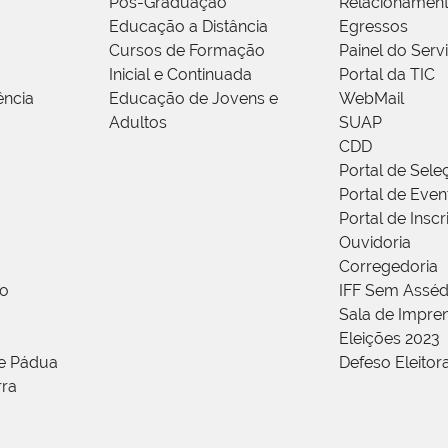
Pós-Graduação
Relacionamen
Educação a Distância
Egressos
Cursos de Formação
Painel do Serv
Inicial e Continuada
Portal da TIC
ência
Educação de Jovens e
WebMail
Adultos
SUAP
CDD
Portal de Sele
Portal de Even
Portal de Insc
Ouvidoria
Corregedoria
ão
IFF Sem Asséd
Sala de Impren
Eleições 2023
de Pádua
Defeso Eleitor
rra