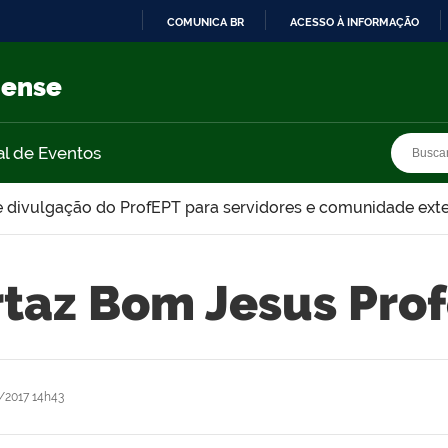
COMUNICA BR
ACESSO À INFORMAÇÃO
IR
PARA
nense
O
CONTEÚDO
Busca
Busca
al de Eventos
 divulgação do ProfEPT para servidores e comunidade ext
taz Bom Jesus Pro
/2017 14h43