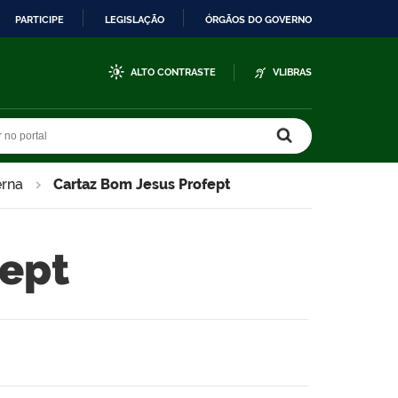
PARTICIPE
LEGISLAÇÃO
ÓRGÃOS DO GOVERNO
ALTO CONTRASTE
VLIBRAS
r no portal
r no portal
erna
Cartaz Bom Jesus Profept
fept