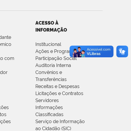
ACESSO À
INFORMAÇÃO
dante
êmico
Institucional
Ações e Programas
to com
Participação Social
Auditoria Interna
idor
Convênios e
Transferências
Receitas e Despesas
Licitações e Contratos
Servidores
ções
Informações
tos
Classificadas
rições
Serviço de Informação
ao Cidadão (SIC)