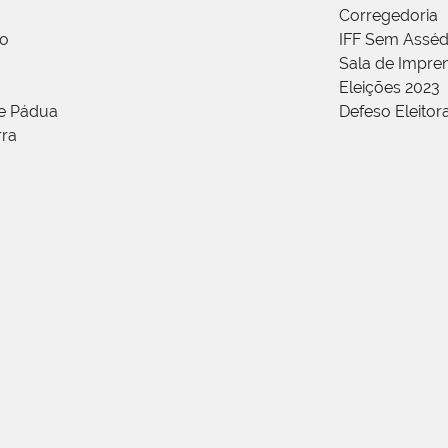
Corregedoria
ão
IFF Sem Asséd
Sala de Impren
Eleições 2023
de Pádua
Defeso Eleitor
rra