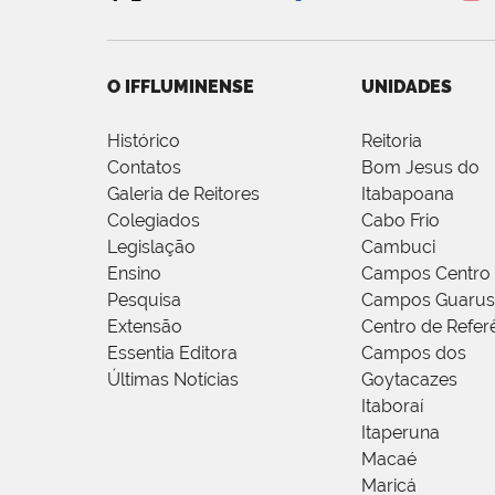
O IFFLUMINENSE
UNIDADES
Histórico
Reitoria
Contatos
Bom Jesus do
Galeria de Reitores
Itabapoana
Colegiados
Cabo Frio
Legislação
Cambuci
Ensino
Campos Centro
Pesquisa
Campos Guarus
Extensão
Centro de Refer
Essentia Editora
Campos dos
Últimas Notícias
Goytacazes
Itaboraí
Itaperuna
Macaé
Maricá