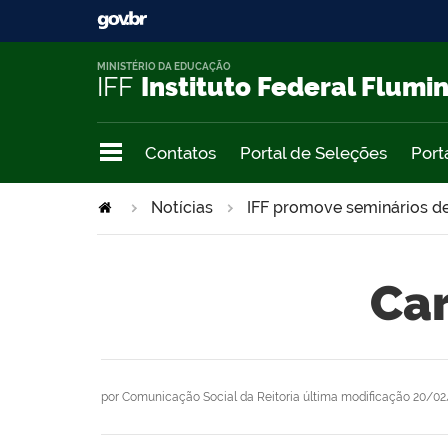
MINISTÉRIO DA EDUCAÇÃO
IFF
Instituto Federal Flumi
Contatos
Portal de Seleções
Port
Notícias
IFF promove seminários de
Car
por
Comunicação Social da Reitoria
última modificação
20/02