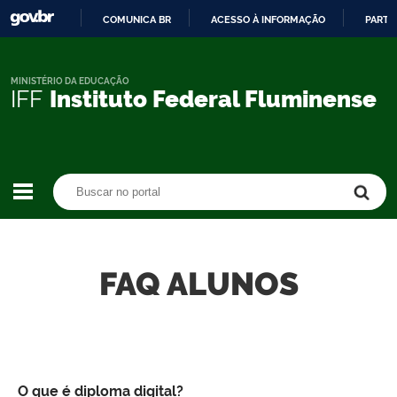
COMUNICA BR
ACESSO À INFORMAÇÃO
PARTI
IR
PARA
O
MINISTÉRIO DA EDUCAÇÃO
IFF
Instituto Federal Fluminense
CONTEÚDO
Buscar no portal
Buscar no portal
FAQ ALUNOS
O que é diploma digital?