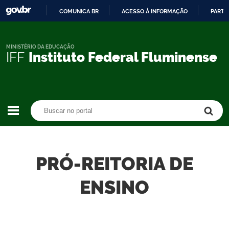
COMUNICA BR
ACESSO À INFORMAÇÃO
PARTI
IR
PARA
O
MINISTÉRIO DA EDUCAÇÃO
IFF
Instituto Federal Fluminense
CONTEÚDO
Buscar no portal
Buscar no portal
PRÓ-REITORIA DE
ENSINO