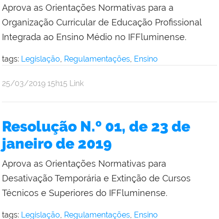
Aprova as Orientações Normativas para a
Organização Curricular de Educação Profissional
Integrada ao Ensino Médio no IFFluminense.
tags:
Legislação
,
Regulamentações
,
Ensino
por
publicado
25/03/2019
15h15
Link
Comunicação
Social
da
Resolução N.º 01, de 23 de
Reitoria
janeiro de 2019
Aprova as Orientações Normativas para
Desativação Temporária e Extinção de Cursos
Técnicos e Superiores do IFFluminense.
tags:
Legislação
,
Regulamentações
,
Ensino