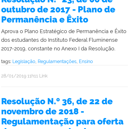
Reitoria
outubro de 2017 - Plano de
Permanência e Êxito
Aprova o Plano Estratégico de Permanência e Êxito
dos estudantes do Instituto Federal Fluminense
2017-2019, constante no Anexo I da Resolução.
tags:
Legislação
,
Regulamentações
,
Ensino
por
publicado
28/01/2019
11h11
Link
Comunicação
Social
da
Resolução N.º 36, de 22 de
Reitoria
novembro de 2018 -
Regulamentação para oferta