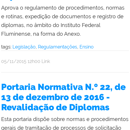
Aprova o regulamento de procedimentos, normas
e rotinas, expedição de documentos e registro de
diplomas, no âmbito do Instituto Federal
Fluminense, na forma do Anexo.
tags:
Legislação
,
Regulamentações
,
Ensino
por
publicado
05/11/2015
12h00
Link
Comunicação
Social
da
Portaria Normativa N.º 22, de
Reitoria
13 de dezembro de 2016 -
Revalidação de Diplomas
Esta portaria dispõe sobre normas e procedimentos
gerais de tramitação de processos de solicitação