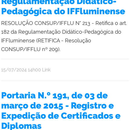
Regulamentação Didático-
Pedagógica do IFFluminense
RESOLUÇÃO CONSUP/IFFLU N° 213 - Retifica o art.
182 da Regulamentação Didático-Pedagógica do
IFFluminense (RETIFICA - Resolução
CONSUP/IFFLU nº 209).
por
publicado
15/07/2024
14h00
Link
Bruno
Freitas
Portaria N.º 191, de 03 de
março de 2015 - Registro e
Expedição de Certificados e
Diplomas