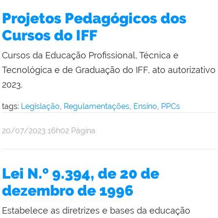
da
Projetos Pedagógicos dos
Reitoria
Cursos do IFF
Cursos da Educação Profissional, Técnica e
Tecnológica e de Graduação do IFF, ato autorizativo
2023.
tags:
Legislação
,
Regulamentações
,
Ensino
,
PPCs
por
publicado
20/07/2023
16h02
Página
Comunicação
Social
da
Lei N.º 9.394, de 20 de
Reitoria
dezembro de 1996
Estabelece as diretrizes e bases da educação