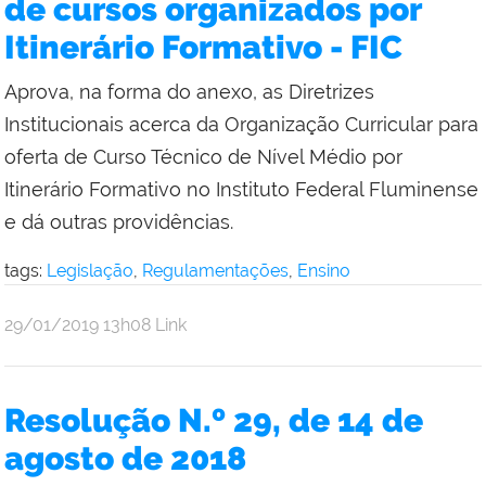
de cursos organizados por
Itinerário Formativo - FIC
Aprova, na forma do anexo, as Diretrizes
Institucionais acerca da Organização Curricular para
oferta de Curso Técnico de Nível Médio por
Itinerário Formativo no Instituto Federal Fluminense
e dá outras providências.
tags:
Legislação
,
Regulamentações
,
Ensino
por
publicado
29/01/2019
13h08
Link
Comunicação
Social
da
Resolução N.º 29, de 14 de
Reitoria
agosto de 2018