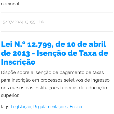
nacional.
por
publicado
15/07/2024
13h55
Link
Bruno
Freitas
Lei N.º 12.799, de 10 de abril
de 2013 - Isenção de Taxa de
Inscrição
Dispõe sobre a isenção de pagamento de taxas
para inscrição em processos seletivos de ingresso
nos cursos das instituições federais de educação
superior.
tags:
Legislação
,
Regulamentações
,
Ensino