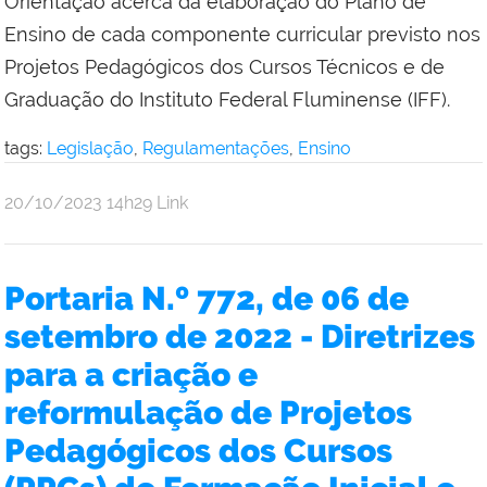
Orientação acerca da elaboração do Plano de
Ensino de cada componente curricular previsto nos
Projetos Pedagógicos dos Cursos Técnicos e de
Graduação do Instituto Federal Fluminense (IFF).
tags:
Legislação
,
Regulamentações
,
Ensino
por
publicado
20/10/2023
14h29
Link
Comunicação
Social
da
Portaria N.º 772, de 06 de
Reitoria
setembro de 2022 - Diretrizes
para a criação e
reformulação de Projetos
Pedagógicos dos Cursos