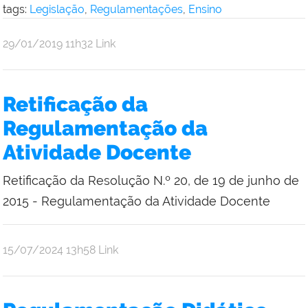
tags:
Legislação
,
Regulamentações
,
Ensino
por
publicado
29/01/2019
11h32
Link
Comunicação
Social
da
Retificação da
Reitoria
Regulamentação da
Atividade Docente
Retificação da Resolução N.º 20, de 19 de junho de
2015 - Regulamentação da Atividade Docente
por
publicado
15/07/2024
13h58
Link
Bruno
Freitas