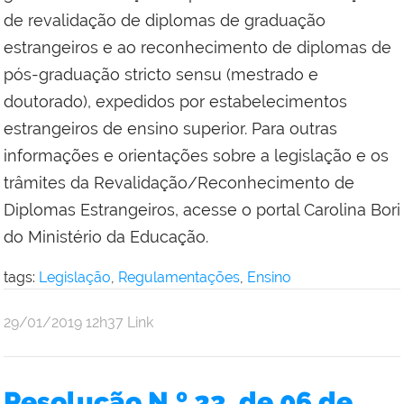
de revalidação de diplomas de graduação
estrangeiros e ao reconhecimento de diplomas de
pós-graduação stricto sensu (mestrado e
doutorado), expedidos por estabelecimentos
estrangeiros de ensino superior. Para outras
informações e orientações sobre a legislação e os
trâmites da Revalidação/Reconhecimento de
Diplomas Estrangeiros, acesse o portal Carolina Bori
do Ministério da Educação.
tags:
Legislação
,
Regulamentações
,
Ensino
por
publicado
29/01/2019
12h37
Link
Comunicação
Social
da
Resolução N.º 23, de 06 de