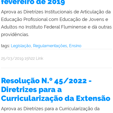
fevereiro de 2019
Aprova as Diretrizes Institucionais de Articulação da
Educação Profissional com Educação de Jovens e
Adultos no Instituto Federal Fluminense e dá outras
providências.
tags:
Legislação
,
Regulamentações
,
Ensino
por
publicado
25/03/2019
15h22
Link
Comunicação
Social
da
Resolução N.º 45/2022 -
Reitoria
Diretrizes para a
Curricularização da Extensão
Aprova as Diretrizes para a Curricularização da