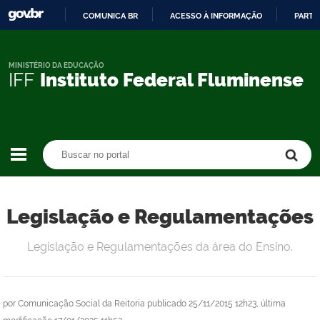
COMUNICA BR
ACESSO À INFORMAÇÃO
PARTI
IR
PARA
O
MINISTÉRIO DA EDUCAÇÃO
IFF
Instituto Federal Fluminense
CONTEÚDO
Buscar no portal
Buscar no portal
Legislação e Regulamentações
Legislação e Regulamentações da área do Ensino.
por
Comunicação Social da Reitoria
publicado
25/11/2015 12h23,
última