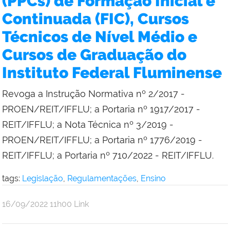
(PPCs) de Formação Inicial e
Continuada (FIC), Cursos
Técnicos de Nível Médio e
Cursos de Graduação do
Instituto Federal Fluminense
Revoga a Instrução Normativa nº 2/2017 -
PROEN/REIT/IFFLU; a Portaria nº 1917/2017 -
REIT/IFFLU; a Nota Técnica nº 3/2019 -
PROEN/REIT/IFFLU; a Portaria nº 1776/2019 -
REIT/IFFLU; a Portaria nº 710/2022 - REIT/IFFLU.
tags:
Legislação
,
Regulamentações
,
Ensino
por
publicado
16/09/2022
11h00
Link
Comunicação
Social