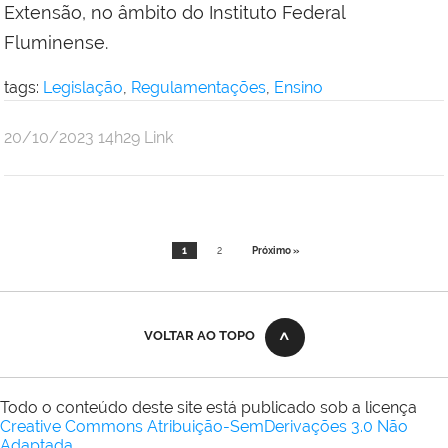
Extensão, no âmbito do Instituto Federal
Fluminense.
tags:
Legislação
,
Regulamentações
,
Ensino
por
publicado
20/10/2023
14h29
Link
Comunicação
Social
da
Reitoria
1
2
Próximo »
VOLTAR AO TOPO
Todo o conteúdo deste site está publicado sob a licença
Creative Commons Atribuição-SemDerivações 3.0 Não
Adaptada
.