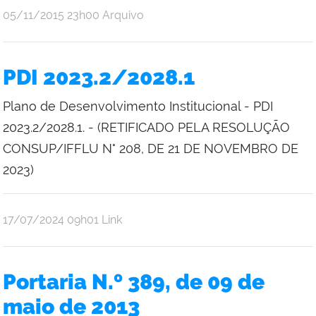
por
publicado
05/11/2015
23h00
Arquivo
Comunicação
Social
da
PDI 2023.2/2028.1
Reitoria
Plano de Desenvolvimento Institucional - PDI
2023.2/2028.1. - (RETIFICADO PELA RESOLUÇÃO
CONSUP/IFFLU N° 208, DE 21 DE NOVEMBRO DE
2023)
por
publicado
17/07/2024
09h01
Link
Bruno
Freitas
Portaria N.º 389, de 09 de
maio de 2013