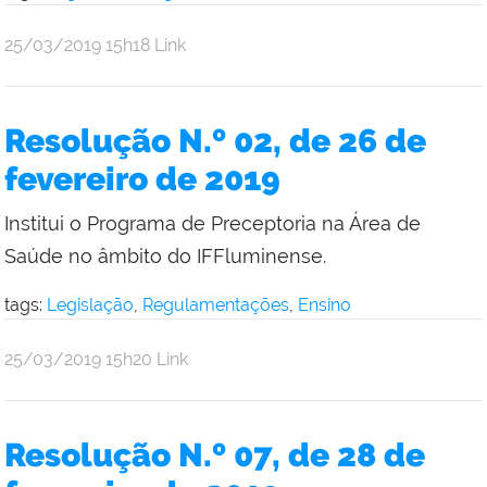
por
publicado
25/03/2019
15h18
Link
Comunicação
Social
da
Resolução N.º 02, de 26 de
Reitoria
fevereiro de 2019
Institui o Programa de Preceptoria na Área de
Saúde no âmbito do IFFluminense.
tags:
Legislação
,
Regulamentações
,
Ensino
por
publicado
25/03/2019
15h20
Link
Comunicação
Social
da
Resolução N.º 07, de 28 de
Reitoria