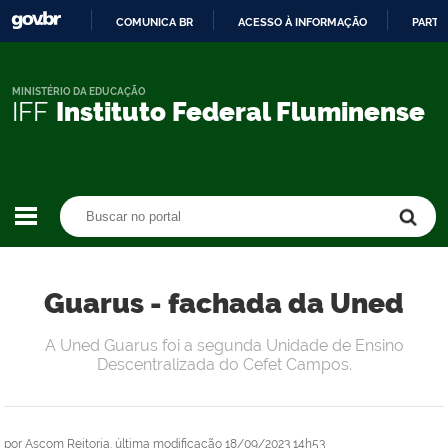
COMUNICA BR
ACESSO À INFORMAÇÃO
PARTI
IR
PARA
O
MINISTÉRIO DA EDUCAÇÃO
IFF
Instituto Federal Fluminense
CONTEÚDO
Buscar no portal
Buscar no portal
Guarus - fachada da Uned
A Uned Guarus foi a segunda Unidade de Ensino
Descentralizada do Cefet Campos.
por
Ascom Reitoria.
última modificação
18/09/2023 14h53