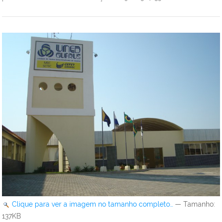
Clique para ver a imagem no tamanho completo…
—
Tamanho
:
137KB