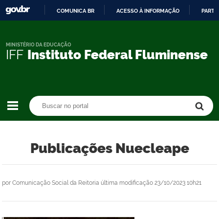
COMUNICA BR
ACESSO À INFORMAÇÃO
PARTI
IR
PARA
O
MINISTÉRIO DA EDUCAÇÃO
IFF
Instituto Federal Fluminense
CONTEÚDO
Buscar no portal
Buscar no portal
Publicações Nuecleape
por
Comunicação Social da Reitoria
última modificação
23/10/2023 10h21