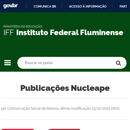
COMUNICA BR
ACESSO À INFORMAÇÃO
PARTI
IR
PARA
O
MINISTÉRIO DA EDUCAÇÃO
IFF
Instituto Federal Fluminense
CONTEÚDO
Buscar no portal
Buscar no portal
Publicações Nucleape
por
Comunicação Social da Reitoria
última modificação
23/10/2023 10h21