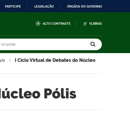
PARTICIPE
LEGISLAÇÃO
ÓRGÃOS DO GOVERNO
ALTO CONTRASTE
VLIBRAS
r no portal
r no portal
vo
I Ciclo Virtual de Debates do Núcleo
Núcleo Pólis