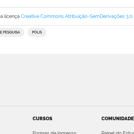
a licença
Creative Commons Atribuição-SemDerivações 3.0
E PESQUISA
PÓLIS
CURSOS
COMUNIDADE
Formas de Ingresso
Painel do Estu