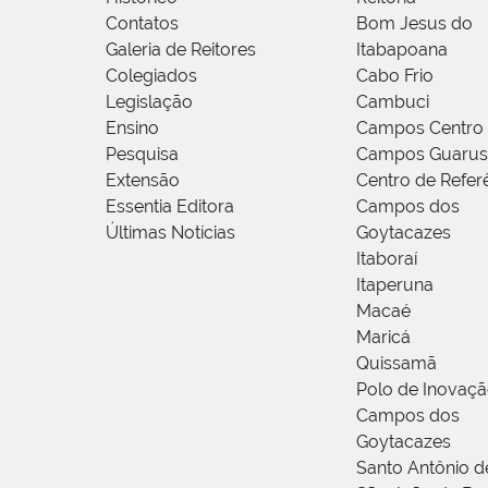
Contatos
Bom Jesus do
Galeria de Reitores
Itabapoana
Colegiados
Cabo Frio
Legislação
Cambuci
Ensino
Campos Centro
Pesquisa
Campos Guarus
Extensão
Centro de Refer
Essentia Editora
Campos dos
Últimas Notícias
Goytacazes
Itaboraí
Itaperuna
Macaé
Maricá
Quissamã
Polo de Inovaç
Campos dos
Goytacazes
Santo Antônio 