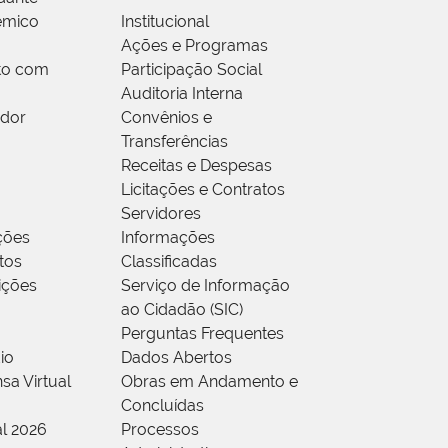
êmico
Institucional
Ações e Programas
to com
Participação Social
Auditoria Interna
idor
Convênios e
Transferências
Receitas e Despesas
Licitações e Contratos
Servidores
ções
Informações
tos
Classificadas
rições
Serviço de Informação
ao Cidadão (SIC)
Perguntas Frequentes
io
Dados Abertos
sa Virtual
Obras em Andamento e
Concluídas
al 2026
Processos