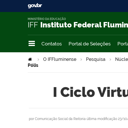
MINISTÉRIO DA EDUCAÇÃO
IFF
Instituto Federal Flumi
Contatos
Portal de Seleções
Port
O IFFluminense
Pesquisa
Núcle
Pólis
I Ciclo Vir
por
Comunicação Social da Reitoria
última modificação
23/10/