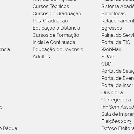
Cursos Técnicos
Sistema Acad
Cursos de Graduação
Bibliotecas
Pós-Graduação
Relacionamen
Educação a Distância
Egressos
Cursos de Formação
Painel do Serv
Inicial e Continuada
Portal da TIC
ência
Educação de Jovens e
WebMail
Adultos
SUAP
CDD
Portal de Sele
Portal de Even
Portal de Insc
Ouvidoria
Corregedoria
ão
IFF Sem Asséd
Sala de Impren
Eleições 2023
de Pádua
Defeso Eleitor