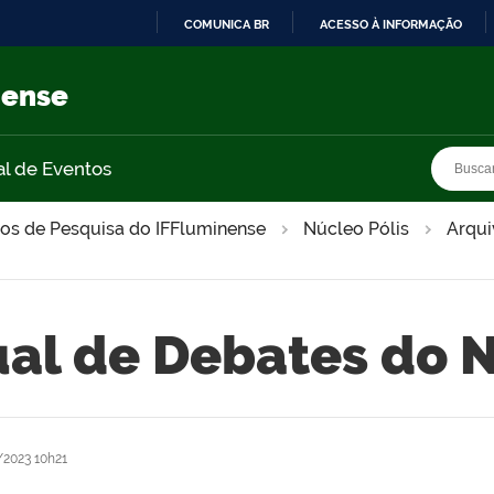
COMUNICA BR
ACESSO À INFORMAÇÃO
IR
PARA
nense
O
CONTEÚDO
Busca
Busca
al de Eventos
os de Pesquisa do IFFluminense
Núcleo Pólis
Arqui
tual de Debates do 
2023 10h21