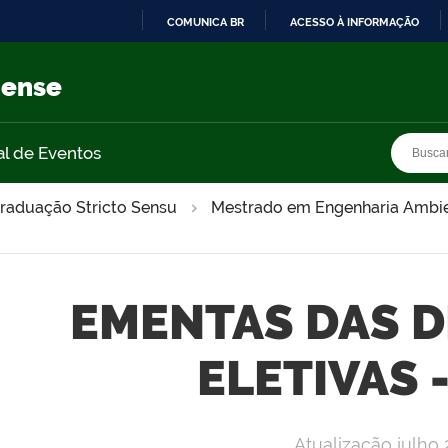
COMUNICA BR
ACESSO À INFORMAÇÃO
IR
PARA
nense
O
CONTEÚDO
Busca
Busca
al de Eventos
raduação Stricto Sensu
Mestrado em Engenharia Ambie
EMENTAS DAS D
ELETIVAS 
Atualização julho