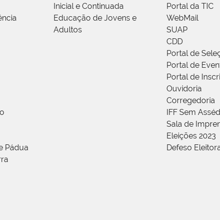
Inicial e Continuada
Portal da TIC
ência
Educação de Jovens e
WebMail
Adultos
SUAP
CDD
Portal de Sele
Portal de Even
Portal de Insc
Ouvidoria
Corregedoria
ão
IFF Sem Asséd
Sala de Impren
Eleições 2023
de Pádua
Defeso Eleitor
rra