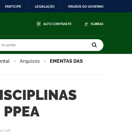
PARTICIPE
LEGISLAÇÃO
ÓRGÃOS DO GOVERNO
ALTO CONTRASTE
VLIBRAS
r no portal
r no portal
ntal
Arquivos
EMENTAS DAS
ISCIPLINAS
- PPEA
 2026