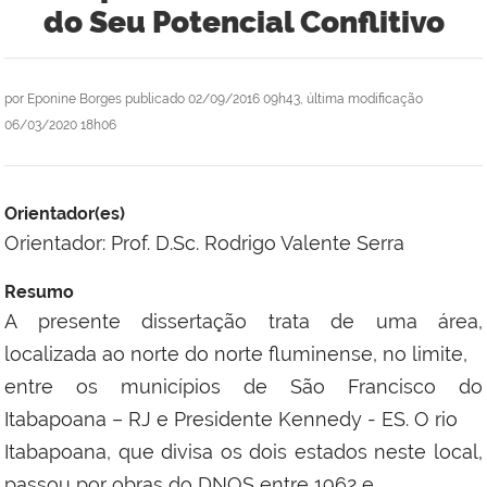
do Seu Potencial Conflitivo
por
Eponine Borges
publicado
02/09/2016 09h43,
última modificação
06/03/2020 18h06
Orientador(es)
Orientador: Prof. D.Sc. Rodrigo Valente Serra
Resumo
A presente dissertação trata de uma área,
localizada ao norte do norte fluminense, no limite,
entre os municípios de São Francisco do
Itabapoana – RJ e Presidente Kennedy - ES. O rio
Itabapoana, que divisa os dois estados neste local,
passou por obras do DNOS entre 1962 e